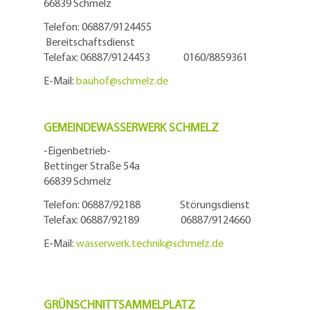
66839 Schmelz
Telefon: 06887/9124455
Bereitschaftsdienst
Telefax: 06887/9124453 0160/8859361
E-Mail:
bauhof@
schmelz.de
GEMEINDEWASSERWERK SCHMELZ
-Eigenbetrieb-
Bettinger Straße 54a
66839 Schmelz
Telefon: 06887/92188 Störungsdienst
Telefax: 06887/92189 06887/9124660
E-Mail:
wasserwerk.technik@
schmelz.de
GRÜNSCHNITTSAMMELPLATZ