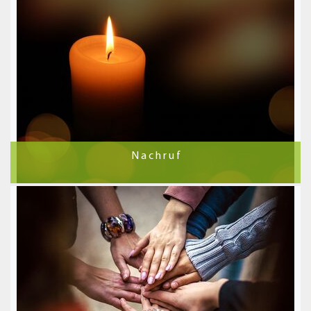
N a c h r u f