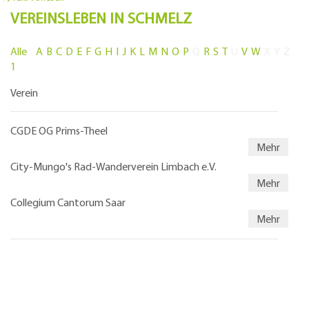
VEREINSLEBEN IN SCHMELZ
Alle
A
B
C
D
E
F
G
H
I
J
K
L
M
N
O
P
Q
R
S
T
U
V
W
X
Y
Z
1
Verein
CGDE OG Prims-Theel
Mehr
City-Mungo's Rad-Wanderverein Limbach e.V.
Mehr
Collegium Cantorum Saar
Mehr