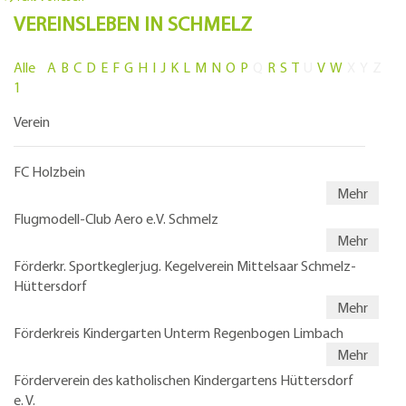
VEREINSLEBEN IN SCHMELZ
Alle
A
B
C
D
E
F
G
H
I
J
K
L
M
N
O
P
Q
R
S
T
U
V
W
X
Y
Z
1
Verein
FC Holzbein
Mehr
Flugmodell-Club Aero e.V. Schmelz
Mehr
Förderkr. Sportkeglerjug. Kegelverein Mittelsaar Schmelz-
Hüttersdorf
Mehr
Förderkreis Kindergarten Unterm Regenbogen Limbach
Mehr
Förderverein des katholischen Kindergartens Hüttersdorf
e. V.