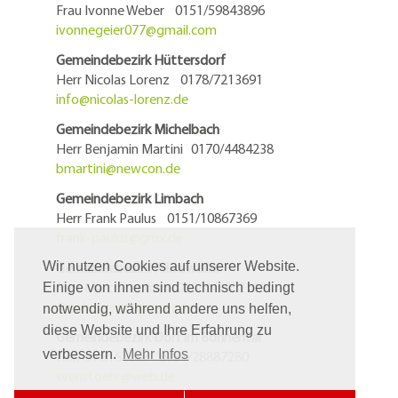
Frau Ivonne Weber 0151/59843896
ivonnegeier077@
gmail.com
Gemeindebezirk Hüttersdorf
Herr Nicolas Lorenz 0178/7213691
info@
nicolas-lorenz.de
Gemeindebezirk Michelbach
Herr Benjamin Martini 0170/4484238
bmartini@
newcon.de
Gemeindebezirk Limbach
Herr Frank Paulus 0151/10867369
frank-paulus@
gmx.de
Wir nutzen Cookies auf unserer Website.
Gemeindebezirk Primsweiler
Herr Marc Stephan 06881/5952119
Einige von ihnen sind technisch bedingt
stephan.marc@
arcor.de
notwendig, während andere uns helfen,
diese Website und Ihre Erfahrung zu
Gemeindebezirk Dorf im Bohnental
verbessern.
Mehr Infos
Herr Sven Stöhr 0151/28887280
svenstoehr@
web.de