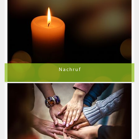
N a c h r u f