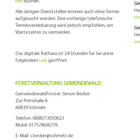
hier
buchen.
Ge
He
Alle übrigen Dienststellen können auch ohne Termin
st
aufgesucht werden. Eine vorherige telefonische
Terminvereinbarung wird jedoch empfohlen, um
Ge
Wartezeiten zu vermeiden.
He
sv
Das digitale Rathaus ist 24 Stunden für Sie unter
folgendem
Link
geöffnet.
FORSTVERWALTUNG GEMEINDEWALD
Gemeindewaldförster: Simon Becker
Zur Primshalle 6
66839 Schmelz
Telefo
n:
06887/3050623
Mobil:
0175/9606776
E-Mail: s.becker@schmelz.de