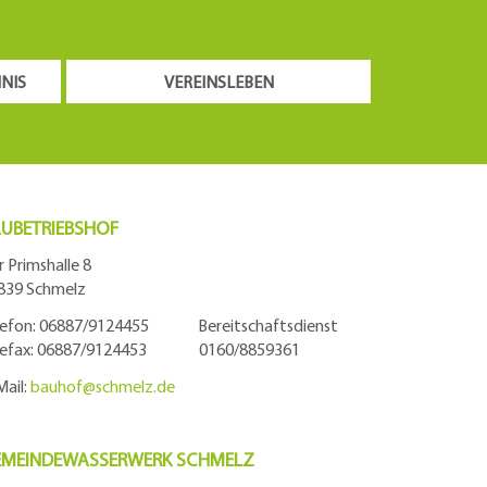
NIS
VEREINSLEBEN
UBETRIEBSHOF
r Primshalle 8
839 Schmelz
lefon: 06887/9124455 Bereitschaftsdienst
lefax: 06887/9124453 0160/8859361
Mail:
bauhof@
schmelz.de
EMEINDEWASSERWERK SCHMELZ