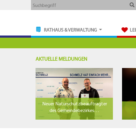
Zum
Zum
Zu
Webseite
Suchbegriff
Hauptmenue
Inhalt
den
durchsuchen
Kontaktdaten
RATHAUS & VERWALTUNG
LE
AKTUELLE MELDUNGEN
Neuer Naturschutzbeauftragter
des Gemeindebezirkes…