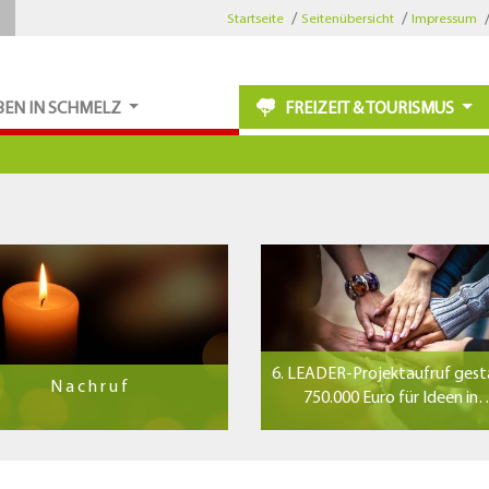
Startseite
Seitenübersicht
Impressum
BEN IN SCHMELZ
FREIZEIT & TOURISMUS
6. LEADER-Projektaufruf gest
N a c h r u f
750.000 Euro für Ideen i