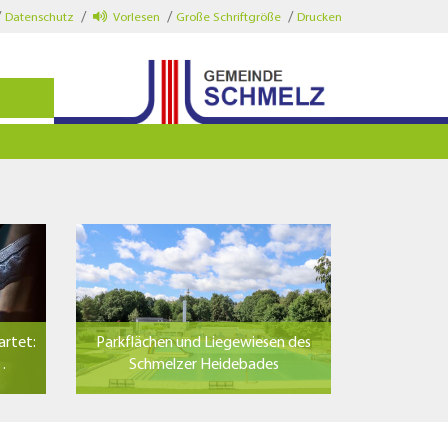
Datenschutz
Vorlesen
Große Schriftgröße
Drucken
artet:
Parkflächen und Liegewiesen des
n…
Schmelzer Heidebades