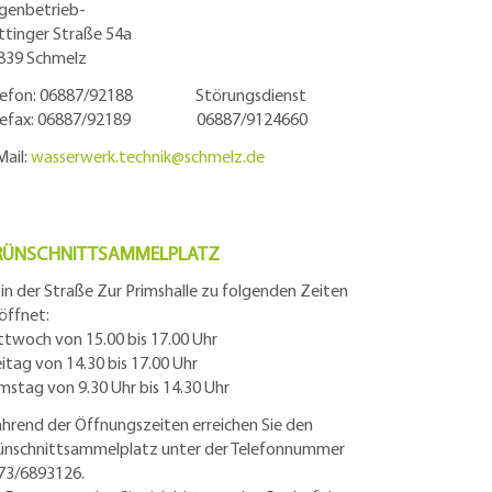
igenbetrieb-
ttinger Straße 54a
839 Schmelz
lefon: 06887/92188 Störungsdienst
lefax: 06887/92189 06887/9124660
Mail:
wasserwerk.technik@
schmelz.de
RÜNSCHNITTSAMMELPLATZ
t in der Straße Zur Primshalle zu folgenden Zeiten
öffnet:
ttwoch von 15.00 bis 17.00 Uhr
eitag von 14.30 bis 17.00 Uhr
mstag von 9.30 Uhr bis 14.30 Uhr
hrend der Öffnungszeiten erreichen Sie den
ünschnittsammelplatz unter der Telefonnummer
73/6893126.