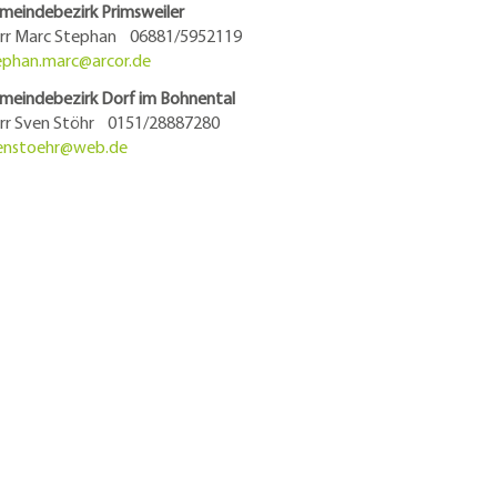
meindebezirk Primsweiler
rr Marc Stephan 06881/5952119
ephan.marc@
arcor.de
meindebezirk Dorf im Bohnental
rr Sven Stöhr 0151/28887280
enstoehr@
web.de