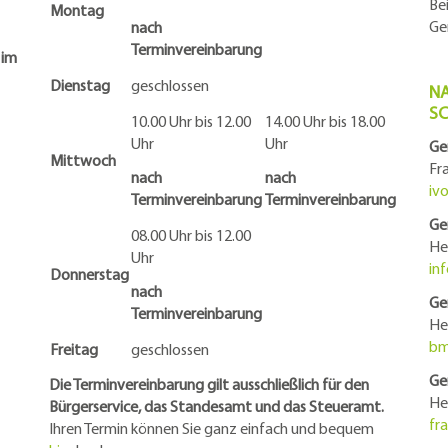
Be
Montag
Ge
nach
Terminvereinbarung
 im
Dienstag
geschlossen
NA
S
10.00 Uhr bis 12.00
14.00 Uhr bis 18.00
Uhr
Uhr
Ge
Mittwoch
Fr
nach
nach
iv
Terminvereinbarung
Terminvereinbarung
Ge
08.00 Uhr bis 12.00
He
Uhr
in
Donnerstag
nach
Ge
Terminvereinbarung
He
bm
Freitag
geschlossen
Ge
Die Terminvereinbarung gilt ausschließlich für den
He
Bürgerservice, das Standesamt und das Steueramt.
fr
Ihren Termin können Sie ganz einfach und bequem