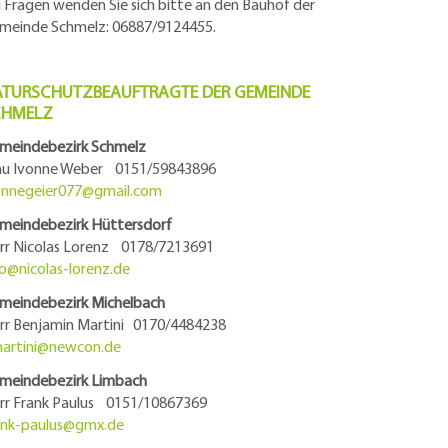
i Fragen wenden Sie sich bitte an den Bauhof der
meinde Schmelz: 06887/9124455.
TURSCHUTZBEAUFTRAGTE DER GEMEINDE
CHMELZ
meindebezirk Schmelz
au Ivonne Weber 0151/59843896
onnegeier077@
gmail.com
meindebezirk Hüttersdorf
rr Nicolas Lorenz 0178/7213691
fo@
nicolas-lorenz.de
meindebezirk Michelbach
rr Benjamin Martini 0170/4484238
artini@
newcon.de
meindebezirk Limbach
rr Frank Paulus 0151/10867369
ank-paulus@
gmx.de