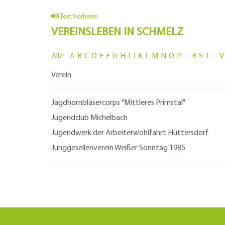
Text Vorlesen
VEREINSLEBEN IN SCHMELZ
Alle
A
B
C
D
E
F
G
H
I
J
K
L
M
N
O
P
Q
R
S
T
U
V
Verein
Jagdhornbläsercorps "Mittleres Primstal"
Jugendclub Michelbach
Jugendwerk der Arbeiterwohlfahrt Hüttersdorf
Junggesellenverein Weißer Sonntag 1985