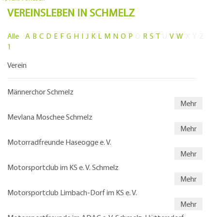
VEREINSLEBEN IN SCHMELZ
Alle
A
B
C
D
E
F
G
H
I
J
K
L
M
N
O
P
Q
R
S
T
U
V
W
X
Y
Z
1
Verein
Männerchor Schmelz
Mehr
Mevlana Moschee Schmelz
Mehr
Motorradfreunde Haseogge e. V.
Mehr
Motorsportclub im KS e. V. Schmelz
Mehr
Motorsportclub Limbach-Dorf im KS e. V.
Mehr