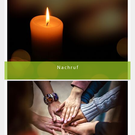
N a c h r u f