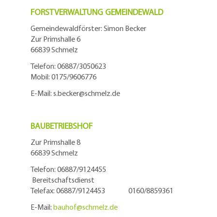
FORSTVERWALTUNG GEMEINDEWALD
Gemeindewaldförster: Simon Becker
Zur Primshalle 6
66839 Schmelz
Telefo
n:
06887/3050623
Mobil:
0175/9606776
E-Mail: s.becker@schmelz.de
BAUBETRIEBSHOF
Zur Primshalle 8
66839 Schmelz
Telefon: 06887/9124455
Bereitschaftsdienst
Telefax: 06887/9124453 0160/8859361
E-Mail:
bauhof@
schmelz.de