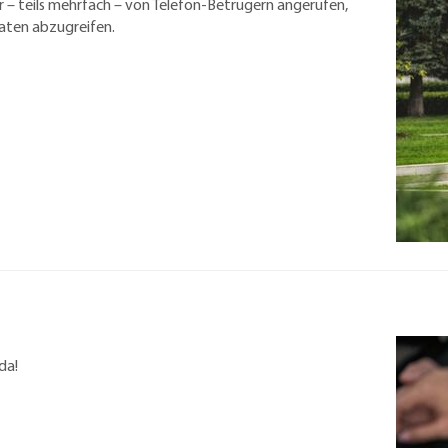
 – teils mehrfach – von Telefon-Betrügern angerufen,
ten abzugreifen.
da!