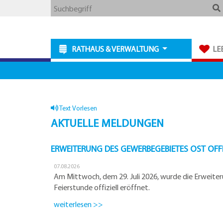
Zum
Zum
Zu
Webseite
Suchbegriff
Hauptmenue
Inhalt
den
durchsuchen
Kontaktdaten
RATHAUS & VERWALTUNG
LE
Text Vorlesen
AKTUELLE MELDUNGEN
ERWEITERUNG DES GEWERBEGEBIETES OST OFFI
07.08.2026
Am Mittwoch, dem 29. Juli 2026, wurde die Erweit
Feierstunde offiziell eröffnet.
weiterlesen >>