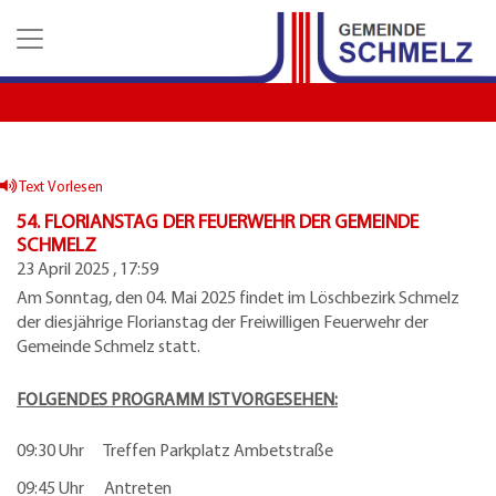
Z
Z
Z
u
u
u
m
m
d
H
I
e
a
n
n
u
h
K
p
a
o
t
l
n
Text Vorlesen
m
t
t
54. FLORIANSTAG DER FEUERWEHR DER GEMEINDE
e
a
SCHMELZ
n
k
23 April 2025 , 17:59
u
t
Am Sonntag, den 04. Mai 2025 findet im Löschbezirk Schmelz
e
d
der diesjährige Florianstag der Freiwilligen Feuerwehr der
a
Gemeinde Schmelz statt.
t
e
FOLGENDES PROGRAMM IST VORGESEHEN:
n
09:30 Uhr Treffen Parkplatz Ambetstraße
09:45 Uhr Antreten