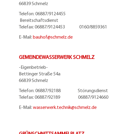
66839 Schmelz
Telefon: 06887/9124455
Bereitschaftsdienst
Telefax: 06887/9124453 0160/8859361
E-Mail:
bauhof@
schmelz.de
GEMEINDEWASSERWERK SCHMELZ
-Eigenbetrieb-
Bettinger Straße 54a
66839 Schmelz
Telefon: 06887/92188 Störungsdienst
Telefax: 06887/92189 06887/9124660
E-Mail:
wasserwerk.technik@
schmelz.de
GRÜNSCHNITTSAMMELPLATZ