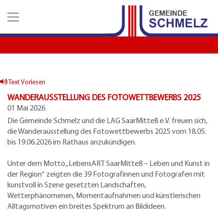
Z
Z
Z
u
u
u
m
m
d
H
I
e
a
n
n
u
h
K
p
a
o
t
l
n
Text Vorlesen
m
t
t
WANDERAUSSTELLUNG DES FOTOWETTBEWERBS 2025
e
a
01 Mai 2026
n
k
Die Gemeinde Schmelz und die LAG SaarMitte8 e.V. freuen sich,
u
t
die Wanderausstellung des Fotowettbewerbs 2025 vom 18.05.
e
d
bis 19.06.2026 im Rathaus anzukündigen.
a
t
Unter dem Motto „LebensART SaarMitte8 – Leben und Kunst in
e
der Region“ zeigten die 39 Fotografinnen und Fotografen mit
n
kunstvoll in Szene gesetzten Landschaften,
Wetterphänomenen, Momentaufnahmen und künstlerischen
Alltagsmotiven ein breites Spektrum an Bildideen.