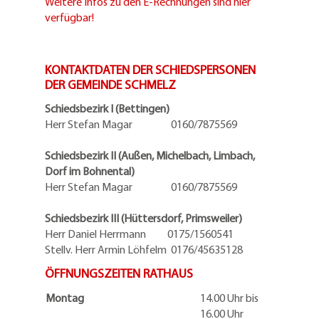
Weitere Infos zu den E-Rechnungen sind hier
verfügbar!
KONTAKTDATEN DER SCHIEDSPERSONEN
DER GEMEINDE SCHMELZ
Schiedsbezirk I (Bettingen)
Herr Stefan Magar 0160/7875569
Schiedsbezirk II (Außen, Michelbach, Limbach,
Dorf im Bohnental)
Herr Stefan Magar 0160/7875569
Schiedsbezirk III (Hüttersdorf, Primsweiler)
Herr Daniel Herrmann
0175/1560541
Stellv. Herr Armin Löhfelm 0176/45635128
ÖFFNUNGSZEITEN RATHAUS
Montag
14.00 Uhr bis
16.00 Uhr