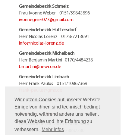
Gemeindebezirk Schmelz
Frau Ivonne Weber 0151/59843896
ivonnegeier077@
gmail.com
Gemeindebezirk Hüttersdorf
Herr Nicolas Lorenz 0178/7213691
info@
nicolas-lorenz.de
Gemeindebezirk Michelbach
Herr Benjamin Martini 0170/4484238
bmartini@
newcon.de
Gemeindebezirk Limbach
Herr Frank Paulus 0151/10867369
frank-paulus@
gmx.de
Gemeindebezirk Primsweiler
Wir nutzen Cookies auf unserer Website.
Herr Marc Stephan 06881/5952119
Einige von ihnen sind technisch bedingt
stephan.marc@
arcor.de
notwendig, während andere uns helfen,
diese Website und Ihre Erfahrung zu
Gemeindebezirk Dorf im Bohnental
verbessern.
Mehr Infos
Herr Sven Stöhr 0151/28887280