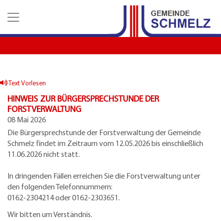
Z
Z
Z
u
u
u
m
m
d
H
I
e
a
n
n
u
h
K
p
a
o
t
l
n
Text Vorlesen
m
t
t
HINWEIS ZUR BÜRGERSPRECHSTUNDE DER
e
a
FORSTVERWALTUNG
n
k
08 Mai 2026
u
t
Die Bürgersprechstunde der Forstverwaltung der Gemeinde
e
d
Schmelz findet im Zeitraum vom 12.05.2026 bis einschließlich
a
11.06.2026 nicht statt.
t
e
In dringenden Fällen erreichen Sie die Forstverwaltung unter
n
den folgenden Telefonnummern:
0162-2304214 oder 0162-2303651.
Wir bitten um Verständnis.