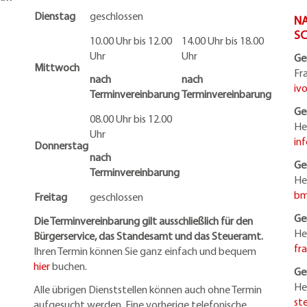
Dienstag
geschlossen
NA
S
10.00 Uhr bis 12.00
14.00 Uhr bis 18.00
Uhr
Uhr
Ge
Mittwoch
Fr
nach
nach
iv
Terminvereinbarung
Terminvereinbarung
Ge
08.00 Uhr bis 12.00
He
Uhr
in
Donnerstag
nach
Ge
Terminvereinbarung
He
bm
Freitag
geschlossen
Ge
Die Terminvereinbarung gilt ausschließlich für den
He
Bürgerservice, das Standesamt und das Steueramt.
fr
Ihren Termin können Sie ganz einfach und bequem
hier
buchen.
Ge
He
Alle übrigen Dienststellen können auch ohne Termin
st
aufgesucht werden. Eine vorherige telefonische