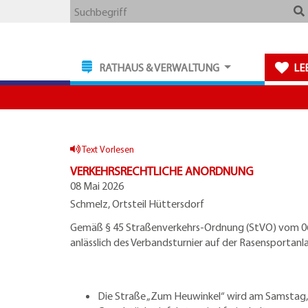
Zum
Zum
Zu
Webseite
Suchbegriff
Hauptmenue
Inhalt
den
durchsuchen
Kontaktdaten
RATHAUS & VERWALTUNG
LE
Text Vorlesen
VERKEHRSRECHTLICHE ANORDNUNG
08 Mai 2026
Schmelz, Ortsteil Hüttersdorf
Gemäß § 45 Straßenverkehrs-Ordnung (StVO) vom 06. 
anlässlich des Verbandsturnier auf der Rasensporta
Die Straße „Zum Heuwinkel“ wird am Samstag, 0