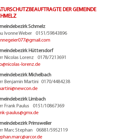
TURSCHUTZBEAUFTRAGTE DER GEMEINDE
CHMELZ
meindebezirk Schmelz
au Ivonne Weber 0151/59843896
onnegeier077@
gmail.com
meindebezirk Hüttersdorf
rr Nicolas Lorenz 0178/7213691
fo@
nicolas-lorenz.de
meindebezirk Michelbach
rr Benjamin Martini 0170/4484238
artini@
newcon.de
meindebezirk Limbach
rr Frank Paulus 0151/10867369
ank-paulus@
gmx.de
meindebezirk Primsweiler
rr Marc Stephan 06881/5952119
ephan.marc@
arcor.de