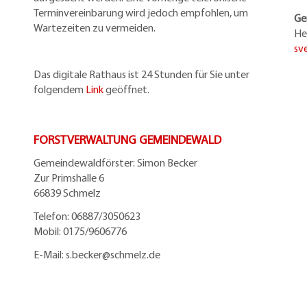
Terminvereinbarung wird jedoch empfohlen, um
Ge
Wartezeiten zu vermeiden.
He
sv
Das digitale Rathaus ist 24 Stunden für Sie unter
folgendem
Link
geöffnet.
FORSTVERWALTUNG GEMEINDEWALD
Gemeindewaldförster: Simon Becker
Zur Primshalle 6
66839 Schmelz
Telefo
n:
06887/3050623
Mobil:
0175/9606776
E-Mail: s.becker@schmelz.de