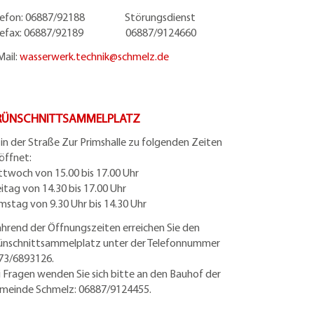
lefon: 06887/92188 Störungsdienst
lefax: 06887/92189 06887/9124660
Mail:
wasserwerk.technik@
schmelz.de
RÜNSCHNITTSAMMELPLATZ
t in der Straße Zur Primshalle zu folgenden Zeiten
öffnet:
ttwoch von 15.00 bis 17.00 Uhr
eitag von 14.30 bis 17.00 Uhr
mstag von 9.30 Uhr bis 14.30 Uhr
hrend der Öffnungszeiten erreichen Sie den
ünschnittsammelplatz unter der Telefonnummer
73/6893126.
i Fragen wenden Sie sich bitte an den Bauhof der
meinde Schmelz: 06887/9124455.