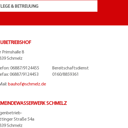
FLEGE & BETREUUNG
UBETRIEBSHOF
r Primshalle 8
839 Schmelz
lefon: 06887/9124455 Bereitschaftsdienst
lefax: 06887/9124453 0160/8859361
Mail:
bauhof@
schmelz.de
EMEINDEWASSERWERK SCHMELZ
igenbetrieb-
ttinger Straße 54a
839 Schmelz