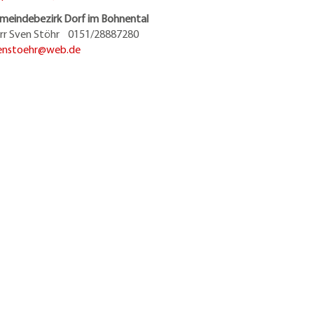
meindebezirk Dorf im Bohnental
rr Sven Stöhr 0151/28887280
enstoehr@
web.de