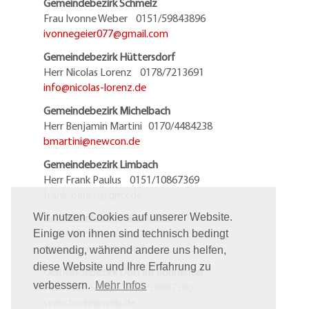
Gemeindebezirk Schmelz
Frau Ivonne Weber 0151/59843896
ivonnegeier077@
gmail.com
Gemeindebezirk Hüttersdorf
Herr Nicolas Lorenz 0178/7213691
info@
nicolas-lorenz.de
Gemeindebezirk Michelbach
Herr Benjamin Martini 0170/4484238
bmartini@
newcon.de
Gemeindebezirk Limbach
Herr Frank Paulus 0151/10867369
frank-paulus@
gmx.de
Gemeindebezirk Primsweiler
Wir nutzen Cookies auf unserer Website.
Herr Marc Stephan 06881/5952119
Einige von ihnen sind technisch bedingt
stephan.marc@
arcor.de
notwendig, während andere uns helfen,
diese Website und Ihre Erfahrung zu
Gemeindebezirk Dorf im Bohnental
verbessern.
Mehr Infos
Herr Sven Stöhr 0151/28887280
svenstoehr@
web.de