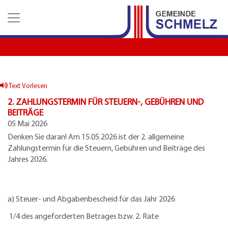
Z
Z
Z
u
u
u
m
m
d
H
I
e
a
n
n
u
h
K
p
a
o
t
l
n
Text Vorlesen
m
t
t
2. ZAHLUNGSTERMIN FÜR STEUERN-, GEBÜHREN UND
e
a
BEITRÄGE
n
k
05 Mai 2026
u
t
Denken Sie daran! Am 15.05.2026 ist der 2. allgemeine
e
d
Zahlungstermin für die Steuern, Gebühren und Beiträge des
a
Jahres 2026.
t
e
n
a) Steuer- und Abgabenbescheid für das Jahr 2026
1/4 des angeforderten Betrages bzw. 2. Rate