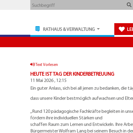
Zum
Zum
Zu
Webseite
Suchbegriff
Hauptmenue
Inhalt
den
durchsuchen
Kontaktdaten
RATHAUS & VERWALTUNG
LE
Text Vorlesen
HEUTE IST TAG DER KINDERBETREUUNG
11 Mai 2026 , 12:15
Ein guter Anlass, sich bei all jenen zu bedanken, die tä
dass unsere Kinder bestmöglich aufwachsen und Elter
„Rund 120 pädagogische Fachkräfte begleiten in uns
fördern ihre individuellen Stärken und
schaffen Raum zum Lernen und Entwickeln. Ihre Arbeit
Bürgermeister Wolfram Lang bei seinem Besuch in de