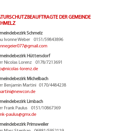
TURSCHUTZBEAUFTRAGTE DER GEMEINDE
CHMELZ
meindebezirk Schmelz
au Ivonne Weber 0151/59843896
onnegeier077@
gmail.com
meindebezirk Hüttersdorf
rr Nicolas Lorenz 0178/7213691
fo@
nicolas-lorenz.de
meindebezirk Michelbach
rr Benjamin Martini 0170/4484238
artini@
newcon.de
meindebezirk Limbach
rr Frank Paulus 0151/10867369
ank-paulus@
gmx.de
meindebezirk Primsweiler
rr Marc Stephan 06881/5952119