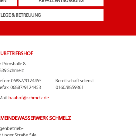
GEN
ABFALLENTSORGUNG
FLEGE & BETREUUNG
UBETRIEBSHOF
r Primshalle 8
839 Schmelz
lefon: 06887/9124455 Bereitschaftsdienst
lefax: 06887/9124453 0160/8859361
Mail:
bauhof@
schmelz.de
EMEINDEWASSERWERK SCHMELZ
igenbetrieb-
ttinger Straße 54a