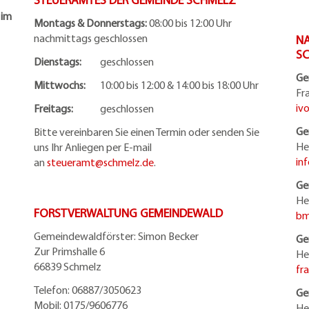
 im
Montags & Donnerstags:
08:00 bis 12:00 Uhr
nachmittags geschlossen
NA
S
Dienstags:
geschlossen
Ge
Mittwochs:
10:00 bis 12:00 & 14:00 bis 18:00 Uhr
Fr
iv
Freitags:
geschlossen
Ge
Bitte vereinbaren Sie einen Termin oder senden Sie
He
uns Ihr Anliegen per E-mail
in
an
steueramt@schmelz.de
.
Ge
He
FORSTVERWALTUNG GEMEINDEWALD
bm
Gemeindewaldförster: Simon Becker
Ge
Zur Primshalle 6
He
66839 Schmelz
fr
Telefo
n:
06887/3050623
Ge
Mobil:
0175/9606776
He