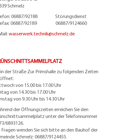
839 Schmelz
lefon: 06887/92188 Störungsdienst
lefax: 06887/92189 06887/9124660
Mail:
wasserwerk.technik@
schmelz.de
RÜNSCHNITTSAMMELPLATZ
t in der Straße Zur Primshalle zu folgenden Zeiten
öffnet:
ttwoch von 15.00 bis 17.00 Uhr
eitag von 14.30 bis 17.00 Uhr
mstag von 9.30 Uhr bis 14.30 Uhr
hrend der Öffnungszeiten erreichen Sie den
ünschnittsammelplatz unter der Telefonnummer
73/6893126.
i Fragen wenden Sie sich bitte an den Bauhof der
meinde Schmelz: 06887/9124455.