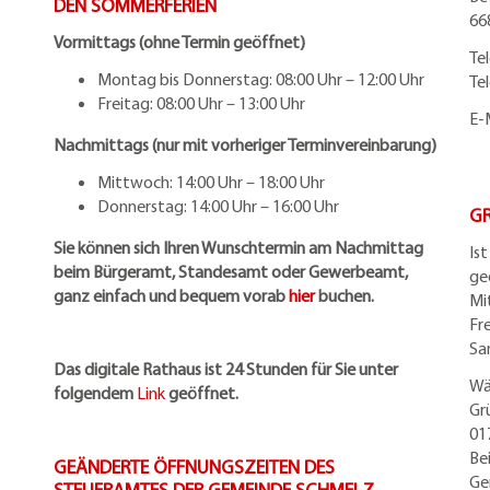
DEN SOMMERFERIEN
66
Vormittags (ohne Termin geöffnet)
Te
Montag bis Donnerstag: 08:00 Uhr – 12:00 Uhr
Te
Freitag: 08:00 Uhr – 13:00 Uhr
E-
Nachmittags (nur mit vorheriger Terminvereinbarung)
Mittwoch: 14:00 Uhr – 18:00 Uhr
Donnerstag: 14:00 Uhr – 16:00 Uhr
G
Sie können sich Ihren Wunschtermin am Nachmittag
Is
beim Bürgeramt, Standesamt oder Gewerbeamt,
ge
ganz einfach und bequem vorab
hier
buchen.
Mi
Fr
Sa
Das digitale Rathaus ist 24 Stunden für Sie unter
Wä
folgendem
Link
geöffnet.
Gr
01
Be
GEÄNDERTE ÖFFNUNGSZEITEN DES
Ge
STEUERAMTES DER GEMEINDE SCHMELZ