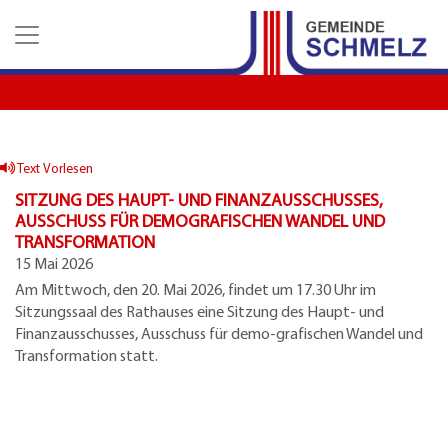
Z
Z
Z
u
u
u
m
m
d
H
I
e
a
n
n
u
h
K
p
a
o
t
l
n
Text Vorlesen
m
t
t
SITZUNG DES HAUPT- UND FINANZAUSSCHUSSES,
e
a
AUSSCHUSS FÜR DEMOGRAFISCHEN WANDEL UND
n
k
TRANSFORMATION
u
t
15 Mai 2026
e
d
Am Mittwoch, den 20. Mai 2026, findet um 17.30 Uhr im
a
Sitzungssaal des Rathauses eine Sitzung des Haupt- und
t
Finanzausschusses, Ausschuss für demo-grafischen Wandel und
e
Transformation statt.
n