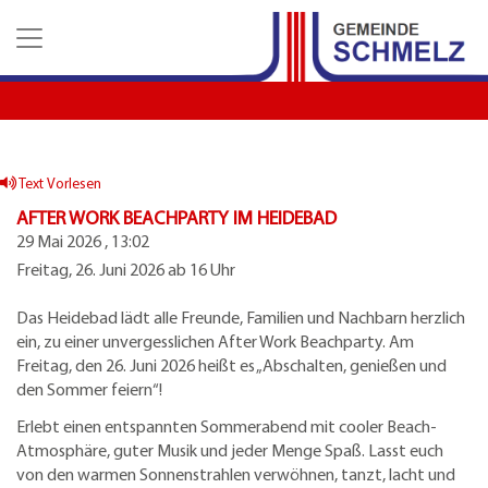
Z
Z
Z
u
u
u
m
m
d
H
I
e
a
n
n
u
h
K
p
a
o
t
l
n
Text Vorlesen
m
t
t
AFTER WORK BEACHPARTY IM HEIDEBAD
e
a
29 Mai 2026 , 13:02
n
k
Freitag, 26. Juni 2026 ab 16 Uhr
u
t
e
d
Das Heidebad lädt alle Freunde, Familien und Nachbarn herzlich
a
ein, zu einer unvergesslichen After Work Beachparty. Am
t
Freitag, den 26. Juni 2026 heißt es „Abschalten, genießen und
e
den Sommer feiern“!
n
Erlebt einen entspannten Sommerabend mit cooler Beach-
Atmosphäre, guter Musik und jeder Menge Spaß. Lasst euch
von den warmen Sonnenstrahlen verwöhnen, tanzt, lacht und