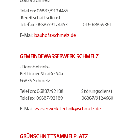
66839 Schmelz
Telefon: 06887/9124455
Bereitschaftsdienst
Telefax: 06887/9124453 0160/8859361
E-Mail:
bauhof@
schmelz.de
GEMEINDEWASSERWERK SCHMELZ
-Eigenbetrieb-
Bettinger Straße 54a
66839 Schmelz
Telefon: 06887/92188 Störungsdienst
Telefax: 06887/92189 06887/9124660
E-Mail:
wasserwerk.technik@
schmelz.de
GRÜNSCHNITTSAMMELPLATZ