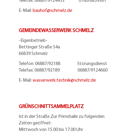
Telefax: 06887/9124453 0160/8859361
E-Mail:
bauhof@
schmelz.de
GEMEINDEWASSERWERK SCHMELZ
-Eigenbetrieb-
Bettinger Straße 54a
66839 Schmelz
Telefon: 06887/92188 Störungsdienst
Telefax: 06887/92189 06887/9124660
E-Mail:
wasserwerk.technik@
schmelz.de
GRÜNSCHNITTSAMMELPLATZ
Ist in der Straße Zur Primshalle zu folgenden
Zeiten geöffnet:
Mittwoch von 15.00 bis 17.00 Uhr