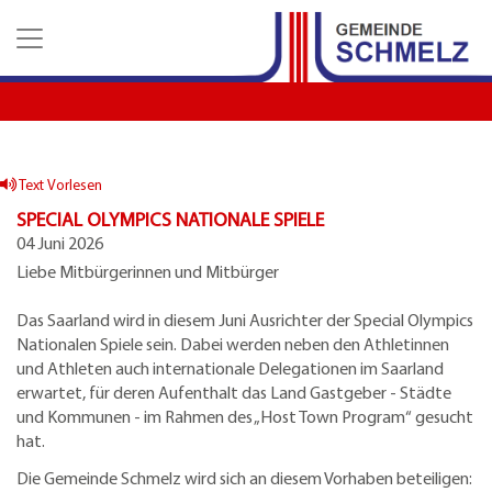
Z
Z
Z
u
u
u
m
m
d
H
I
e
a
n
n
u
h
K
p
a
o
t
l
n
Text Vorlesen
m
t
t
SPECIAL OLYMPICS NATIONALE SPIELE
e
a
04 Juni 2026
n
k
Liebe Mitbürgerinnen und Mitbürger
u
t
e
d
Das Saarland wird in diesem Juni Ausrichter der Special Olympics
a
Nationalen Spiele sein. Dabei werden neben den Athletinnen
t
und Athleten auch internationale Delegationen im Saarland
e
erwartet, für deren Aufenthalt das Land Gastgeber - Städte
n
und Kommunen - im Rahmen des „Host Town Program“ gesucht
hat.
Die Gemeinde Schmelz wird sich an diesem Vorhaben beteiligen: