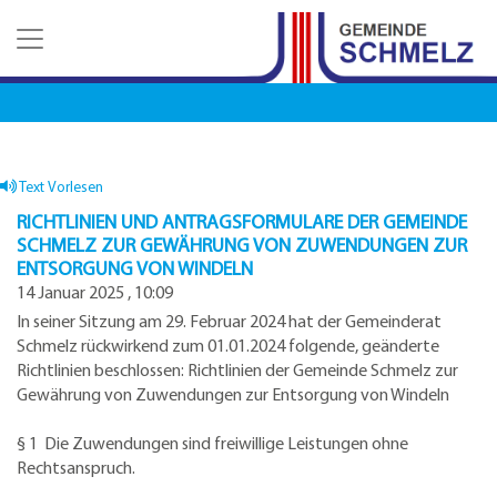
Z
Z
Z
u
u
u
m
m
d
H
I
e
a
n
n
u
h
K
p
a
o
t
l
n
Text Vorlesen
m
t
t
RICHTLINIEN UND ANTRAGSFORMULARE DER GEMEINDE
e
a
SCHMELZ ZUR GEWÄHRUNG VON ZUWENDUNGEN ZUR
n
k
ENTSORGUNG VON WINDELN
u
t
14 Januar 2025 , 10:09
e
d
In seiner Sitzung am 29. Februar 2024 hat der Gemeinderat
a
Schmelz rückwirkend zum 01.01.2024 folgende, geänderte
t
Richtlinien beschlossen: Richtlinien der Gemeinde Schmelz zur
e
Gewährung von Zuwendungen zur Entsorgung von Windeln
n
§ 1 Die Zuwendungen sind freiwillige Leistungen ohne
Rechtsanspruch.