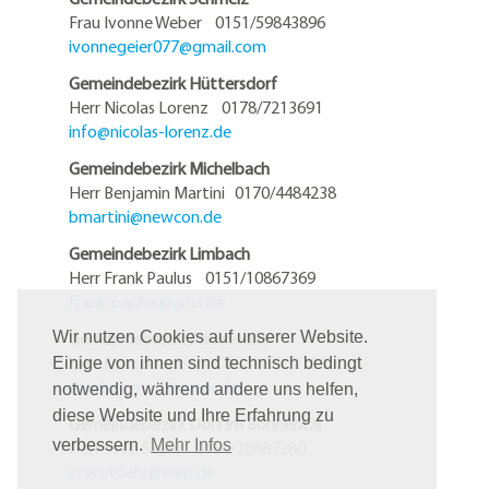
Frau Ivonne Weber 0151/59843896
ivonnegeier077@
gmail.com
Gemeindebezirk Hüttersdorf
Herr Nicolas Lorenz 0178/7213691
info@
nicolas-lorenz.de
Gemeindebezirk Michelbach
Herr Benjamin Martini 0170/4484238
bmartini@
newcon.de
Gemeindebezirk Limbach
Herr Frank Paulus 0151/10867369
frank-paulus@
gmx.de
Gemeindebezirk Primsweiler
Wir nutzen Cookies auf unserer Website.
Herr Marc Stephan 06881/5952119
Einige von ihnen sind technisch bedingt
stephan.marc@
arcor.de
notwendig, während andere uns helfen,
diese Website und Ihre Erfahrung zu
Gemeindebezirk Dorf im Bohnental
verbessern.
Mehr Infos
Herr Sven Stöhr 0151/28887280
svenstoehr@
web.de