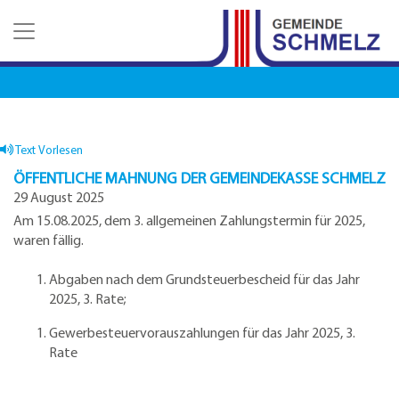
Z
Z
Z
u
u
u
m
m
d
H
I
e
a
n
n
u
h
K
p
a
o
t
l
n
Text Vorlesen
m
t
t
ÖFFENTLICHE MAHNUNG DER GEMEINDEKASSE SCHMELZ
e
a
29 August 2025
n
k
Am 15.08.2025, dem 3. allgemeinen Zahlungstermin für 2025,
u
t
waren fällig.
e
d
a
Abgaben nach dem Grundsteuerbescheid für das Jahr
t
2025, 3. Rate;
e
n
Gewerbesteuervorauszahlungen für das Jahr 2025, 3.
Rate