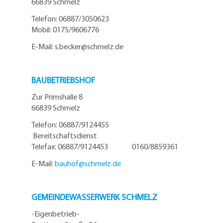
66839 Schmelz
Telefo
n:
06887/3050623
Mobil:
0175/9606776
E-Mail: s.becker@schmelz.de
BAUBETRIEBSHOF
Zur Primshalle 8
66839 Schmelz
Telefon: 06887/9124455
Bereitschaftsdienst
Telefax: 06887/9124453 0160/8859361
E-Mail:
bauhof@
schmelz.de
GEMEINDEWASSERWERK SCHMELZ
-Eigenbetrieb-