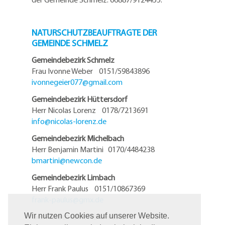
NATURSCHUTZBEAUFTRAGTE DER
GEMEINDE SCHMELZ
Gemeindebezirk Schmelz
Frau Ivonne Weber 0151/59843896
ivonnegeier077@
gmail.com
Gemeindebezirk Hüttersdorf
Herr Nicolas Lorenz 0178/7213691
info@
nicolas-lorenz.de
Gemeindebezirk Michelbach
Herr Benjamin Martini 0170/4484238
bmartini@
newcon.de
Gemeindebezirk Limbach
Herr Frank Paulus 0151/10867369
frank-paulus@
gmx.de
Gemeindebezirk Primsweiler
Wir nutzen Cookies auf unserer Website.