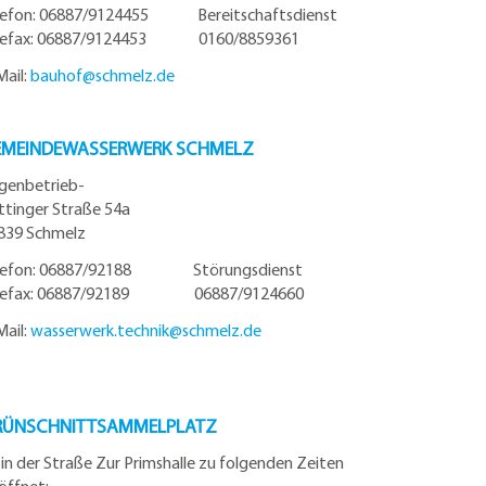
lefon: 06887/9124455 Bereitschaftsdienst
lefax: 06887/9124453 0160/8859361
Mail:
bauhof@
schmelz.de
EMEINDEWASSERWERK SCHMELZ
igenbetrieb-
ttinger Straße 54a
839 Schmelz
lefon: 06887/92188 Störungsdienst
lefax: 06887/92189 06887/9124660
Mail:
wasserwerk.technik@
schmelz.de
RÜNSCHNITTSAMMELPLATZ
t in der Straße Zur Primshalle zu folgenden Zeiten