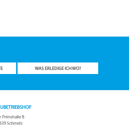
TE
WAS ERLEDIGE ICH WO?
UBETRIEBSHOF
r Primshalle 8
839 Schmelz