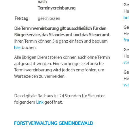
nach
Ge
Terminvereinbarung
He
bm
Freitag
geschlossen
Ge
Die Terminvereinbarung gilt ausschließlich für den
He
Bürgerservice, das Standesamt und das Steueramt.
fr
Ihren Termin können Sie ganz einfach und bequem
hier
buchen.
Ge
He
Alle übrigen Dienststellen können auch ohne Termin
st
aufgesucht werden. Eine vorherige telefonische
Terminvereinbarung wird jedoch empfohlen, um
Ge
Wartezeiten zu vermeiden.
He
sv
Das digitale Rathaus ist 24 Stunden für Sie unter
folgendem
Link
geöffnet.
FORSTVERWALTUNG GEMEINDEWALD