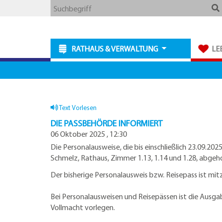
Zum
Zum
Zu
Webseite
Suchbegriff
Hauptmenue
Inhalt
den
durchsuchen
Kontaktdaten
RATHAUS & VERWALTUNG
LE
Text Vorlesen
DIE PASSBEHÖRDE INFORMIERT
06 Oktober 2025 , 12:30
Die Personalausweise, die bis einschließlich 23.09.2
Schmelz, Rathaus, Zimmer 1.13, 1.14 und 1.28, abgeh
Der bisherige Personalausweis bzw. Reisepass ist mit
Bei Personalausweisen und Reisepässen ist die Ausgab
Vollmacht vorlegen.