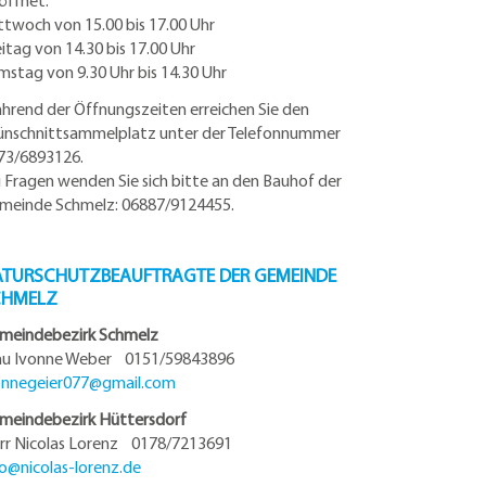
öffnet:
ttwoch von 15.00 bis 17.00 Uhr
eitag von 14.30 bis 17.00 Uhr
mstag von 9.30 Uhr bis 14.30 Uhr
hrend der Öffnungszeiten erreichen Sie den
ünschnittsammelplatz unter der Telefonnummer
73/6893126.
i Fragen wenden Sie sich bitte an den Bauhof der
meinde Schmelz: 06887/9124455.
TURSCHUTZBEAUFTRAGTE DER GEMEINDE
CHMELZ
meindebezirk Schmelz
au Ivonne Weber 0151/59843896
onnegeier077@
gmail.com
meindebezirk Hüttersdorf
rr Nicolas Lorenz 0178/7213691
fo@
nicolas-lorenz.de