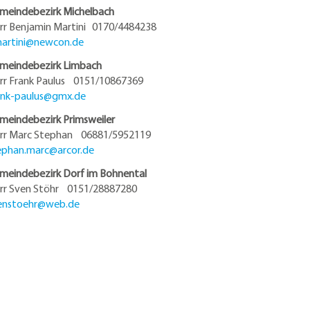
meindebezirk Michelbach
rr Benjamin Martini 0170/4484238
artini@
newcon.de
meindebezirk Limbach
rr Frank Paulus 0151/10867369
ank-paulus@
gmx.de
meindebezirk Primsweiler
rr Marc Stephan 06881/5952119
ephan.marc@
arcor.de
meindebezirk Dorf im Bohnental
rr Sven Stöhr 0151/28887280
enstoehr@
web.de