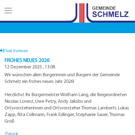
Z
Z
Z
u
u
u
m
m
d
H
I
e
a
n
n
u
h
K
p
a
o
t
l
n
Text Vorlesen
m
t
t
FROHES NEUES 2026
e
a
12 Dezember 2025 , 13:08
n
k
Wir wünschen allen Bürgerinnen und Bürgern der Gemeinde
u
t
Schmelz ein frohes neues Jahr 2026!
e
d
a
Herzlichst Ihr Bürgermeister Wolfram Lang, die Beigeordneten
t
Nicolas Lorenz, Uwe Petry, Andy Jakobs und
e
Ortsvorsteherinnen und Ortsvorsteher Thomas Lamberti, Lukas
n
Zapp, Rita Collmann, Frank Edlinger, Stephanie Sauer, Thomas
Groß
Zurück