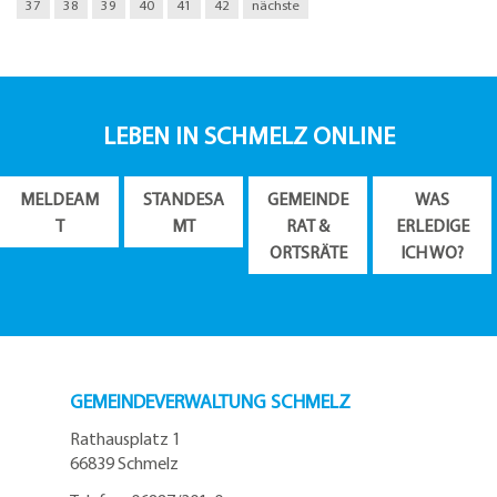
37
38
39
40
41
42
nächste
LEBEN IN SCHMELZ ONLINE
MELDEAM
STANDESA
GEMEINDE
WAS
T
MT
RAT &
ERLEDIGE
ORTSRÄTE
ICH WO?
GEMEINDEVERWALTUNG SCHMELZ
Rathausplatz 1
66839 Schmelz