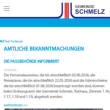
Z
Z
Z
u
u
u
m
m
d
H
I
e
a
n
n
u
h
K
p
a
o
t
l
n
Text Vorlesen
m
t
t
AMTLICHE BEKANNTMACHUNGEN
e
a
n
k
DIE PASSBEHÖRDE INFORMIERT
u
t
e
d
19.06.2026
a
Die Personalausweise, die bis einschließlich 02.06.2026, die
t
Reisepässe, die bis einschließlich 22.05.2026 und die Führerscheine,
e
die bis einschließlich 01.06.2026 beantragt worden sind, können
n
beim Ordnungsamt der Gemeinde Schmelz, Rathaus, Zimmer 1.16,
1.17, 1.18 und 1.19, abgeholt werden.
weiterlesen >>