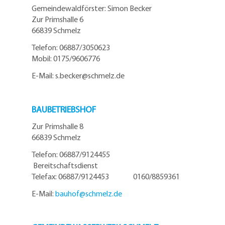
Gemeindewaldförster: Simon Becker
Zur Primshalle 6
66839 Schmelz
Telefo
n:
06887/3050623
Mobil:
0175/9606776
E-Mail: s.becker@schmelz.de
BAUBETRIEBSHOF
Zur Primshalle 8
66839 Schmelz
Telefon: 06887/9124455
Bereitschaftsdienst
Telefax: 06887/9124453 0160/8859361
E-Mail:
bauhof@
schmelz.de