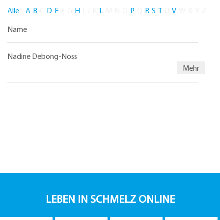
Alle
A
B
C
D
E
F
G
H
I
J
K
L
M
N
O
P
Q
R
S
T
U
V
W
X
Y
Z
Name
Nadine Debong-Noss
Mehr
LEBEN IN SCHMELZ ONLINE