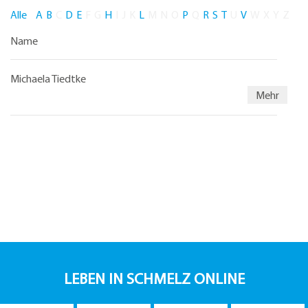
Alle
A
B
C
D
E
F
G
H
I
J
K
L
M
N
O
P
Q
R
S
T
U
V
W
X
Y
Z
Name
Michaela Tiedtke
Mehr
LEBEN IN SCHMELZ ONLINE