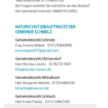
Telefonnummer 0173/6893126.
Bei Fragen wenden Sie sich bitte an den Bauhof
der Gemeinde Schmelz: 06887/9124455.
NATURSCHUTZBEAUFTRAGTE DER
GEMEINDE SCHMELZ
Gemeindebezirk Schmelz
Frau Ivonne Weber 0151/59843896
ivonnegeier077@
gmail.com
Gemeindebezirk Hüttersdorf
Herr Nicolas Lorenz 0178/7213691
info@
nicolas-lorenz.de
Gemeindebezirk Michelbach
Herr Benjamin Martini 0170/4484238
bmartini@
newcon.de
Gemeindebezirk Limbach
Herr Frank Paulus 0151/10867369
frank-paulus@
gmx.de