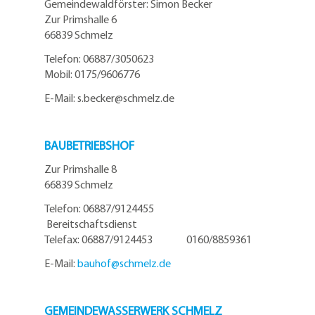
Gemeindewaldförster: Simon Becker
Zur Primshalle 6
66839 Schmelz
Telefo
n:
06887/3050623
Mobil:
0175/9606776
E-Mail: s.becker@schmelz.de
BAUBETRIEBSHOF
Zur Primshalle 8
66839 Schmelz
Telefon: 06887/9124455
Bereitschaftsdienst
Telefax: 06887/9124453 0160/8859361
E-Mail:
bauhof@
schmelz.de
GEMEINDEWASSERWERK SCHMELZ