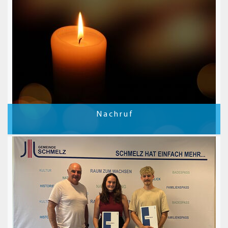
N a c h r u f