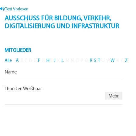
Text Vorlesen
AUSSCHUSS FÜR BILDUNG, VERKEHR,
DIGITALISIERUNG UND INFRASTRUKTUR
MITGLIEDER
Alle
A
B
C
D
E
F
G
H
I
J
K
L
M
N
O
P
Q
R
S
T
U
V
W
X
Y
Z
Name
Thorsten Weißhaar
Mehr