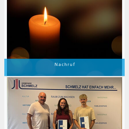
N a c h r u f