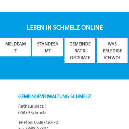
LEBEN IN SCHMELZ ONLINE
MELDEAM
STANDESA
GEMEINDE
WAS
T
MT
RAT &
ERLEDIGE
ORTSRÄTE
ICH WO?
GEMEINDEVERWALTUNG SCHMELZ
Rathausplatz 1
66839 Schmelz
Telefon: 06887/301-0
Fax: 06887/7834