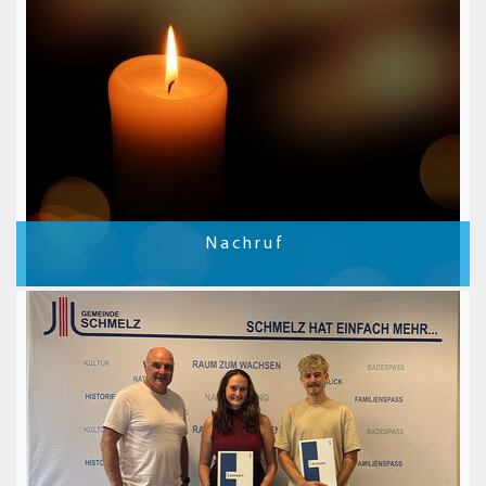
N a c h r u f