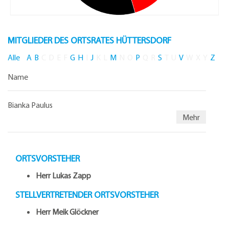
MITGLIEDER DES ORTSRATES HÜTTERSDORF
Alle
A
B
C
D
E
F
G
H
I
J
K
L
M
N
O
P
Q
R
S
T
U
V
W
X
Y
Z
Name
Bianka Paulus
Mehr
ORTSVORSTEHER
Herr Lukas Zapp
STELLVERTRETENDER ORTSVORSTEHER
Herr Meik Glöckner