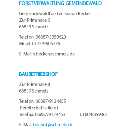
FORSTVERWALTUNG GEMEINDEWALD
Gemeindewaldförster: Simon Becker
Zur Primshalle 6
66839 Schmelz
Telefo
n:
06887/3050623
Mobil:
0175/9606776
E-Mail: s.becker@schmelz.de
BAUBETRIEBSHOF
Zur Primshalle 8
66839 Schmelz
Telefon: 06887/9124455
Bereitschaftsdienst
Telefax: 06887/9124453 0160/8859361
E-Mail:
bauhof@
schmelz.de