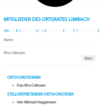
MITGLIEDER DES ORTSRATES LIMBACH
Alle
A
B
C
D
E
F
G
H
I
J
K
L
M
N
O
P
Q
R
S
T
U
V
W
X
Y
Z
Name
Rita Collmann
Mehr
ORTSVORSTEHERIN
Frau Rita Collmann
STELLVERTRETENDER ORTSVORSTEHER
Herr Michael Heggemann