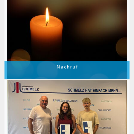
N a c h r u f