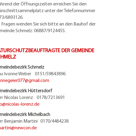
hrend der Öffnungszeiten erreichen Sie den
ünschnittsammelplatz unter der Telefonnummer
73/6893126.
i Fragen wenden Sie sich bitte an den Bauhof der
meinde Schmelz: 06887/9124455.
TURSCHUTZBEAUFTRAGTE DER GEMEINDE
CHMELZ
meindebezirk Schmelz
au Ivonne Weber 0151/59843896
onnegeier077@
gmail.com
meindebezirk Hüttersdorf
rr Nicolas Lorenz 0178/7213691
fo@
nicolas-lorenz.de
meindebezirk Michelbach
rr Benjamin Martini 0170/4484238
artini@
newcon.de