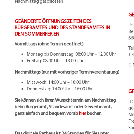
Nachmittag geschlossen
G
GEÄNDERTE ÖFFNUNGSZEITEN DES
-E
BÜRGERAMTES UND DES STANDESAMTES IN
Be
DEN SOMMERFERIEN
66
Vormittags (ohne Termin geöffnet)
Te
Montag bis Donnerstag: 08:00 Uhr – 12:00 Uhr
Te
Freitag: 08:00 Uhr – 13:00 Uhr
E-
Nachmittags (nur mit vorheriger Terminvereinbarung)
Mittwoch: 14:00 Uhr – 18:00 Uhr
Donnerstag: 14:00 Uhr – 16:00 Uhr
G
Sie können sich Ihren Wunschtermin am Nachmittag
Is
beim Bürgeramt, Standesamt oder Gewerbeamt,
ge
ganz einfach und bequem vorab
hier
buchen.
Mi
Fr
Sa
Das digitale Rathaus ist 24 Stunden für Sie unter