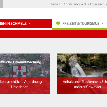
Startseite
Seitenübersicht
Impressum
BEN IN SCHMELZ
FREIZEIT & TOURISMUS
kehrsrechtliche Anordnung -
Anhaltende Trockenheit: Sc
Heidebeat
unserer Gewässer