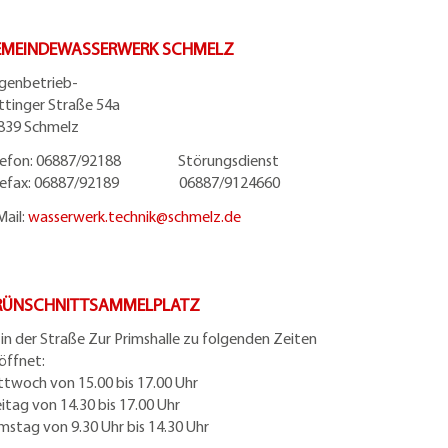
EMEINDEWASSERWERK SCHMELZ
igenbetrieb-
ttinger Straße 54a
839 Schmelz
lefon: 06887/92188 Störungsdienst
lefax: 06887/92189 06887/9124660
Mail:
wasserwerk.technik@
schmelz.de
RÜNSCHNITTSAMMELPLATZ
t in der Straße Zur Primshalle zu folgenden Zeiten
öffnet:
ttwoch von 15.00 bis 17.00 Uhr
eitag von 14.30 bis 17.00 Uhr
mstag von 9.30 Uhr bis 14.30 Uhr