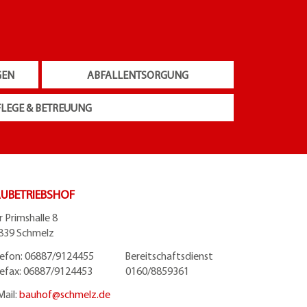
GEN
ABFALLENTSORGUNG
FLEGE & BETREUUNG
UBETRIEBSHOF
r Primshalle 8
839 Schmelz
lefon: 06887/9124455 Bereitschaftsdienst
lefax: 06887/9124453 0160/8859361
Mail:
bauhof@
schmelz.de