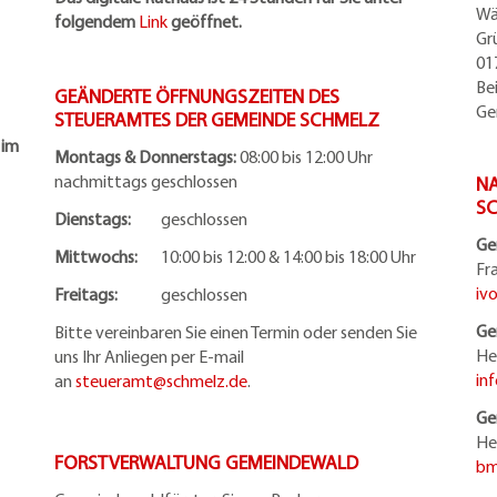
Wä
folgendem
Link
geöffnet.
Gr
01
Be
GEÄNDERTE ÖFFNUNGSZEITEN DES
Ge
STEUERAMTES DER GEMEINDE SCHMELZ
 im
Montags & Donnerstags:
08:00 bis 12:00 Uhr
nachmittags geschlossen
NA
S
Dienstags:
geschlossen
Ge
Mittwochs:
10:00 bis 12:00 & 14:00 bis 18:00 Uhr
Fr
iv
Freitags:
geschlossen
Ge
Bitte vereinbaren Sie einen Termin oder senden Sie
He
uns Ihr Anliegen per E-mail
in
an
steueramt@schmelz.de
.
Ge
He
FORSTVERWALTUNG GEMEINDEWALD
bm