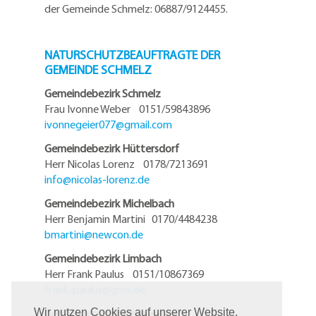
der Gemeinde Schmelz: 06887/9124455.
NATURSCHUTZBEAUFTRAGTE DER
GEMEINDE SCHMELZ
Gemeindebezirk Schmelz
Frau Ivonne Weber 0151/59843896
ivonnegeier077@
gmail.com
Gemeindebezirk Hüttersdorf
Herr Nicolas Lorenz 0178/7213691
info@
nicolas-lorenz.de
Gemeindebezirk Michelbach
Herr Benjamin Martini 0170/4484238
bmartini@
newcon.de
Gemeindebezirk Limbach
Herr Frank Paulus 0151/10867369
frank-paulus@
gmx.de
Gemeindebezirk Primsweiler
Wir nutzen Cookies auf unserer Website.