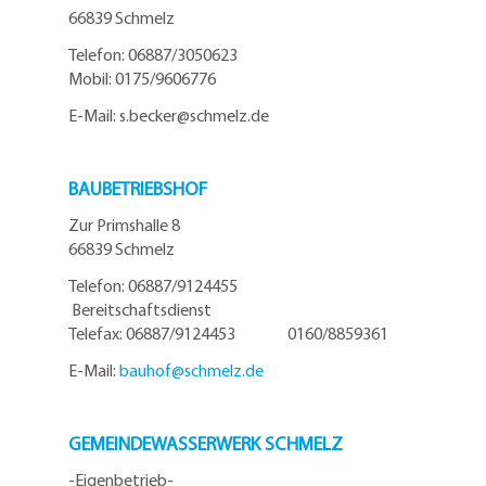
66839 Schmelz
Telefo
n:
06887/3050623
Mobil:
0175/9606776
E-Mail: s.becker@schmelz.de
BAUBETRIEBSHOF
Zur Primshalle 8
66839 Schmelz
Telefon: 06887/9124455
Bereitschaftsdienst
Telefax: 06887/9124453 0160/8859361
E-Mail:
bauhof@
schmelz.de
GEMEINDEWASSERWERK SCHMELZ
-Eigenbetrieb-