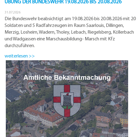
ÜBUNG DER BUNDESWEHR 19.08.2026 BIS 20.08.2026
31.07.2026
Die Bundeswehr beabsichtigt am 19.08.2026 bis 20.08.2026 mit 20
Soldaten und 5 Radfahrzeugen im Raum Saarlouis, Dillingen,
Merzig, Losheim, Wadern, Tholey, Lebach, Riegelsberg, Köllerbach
und Wadgassen eine Marschausbildung- Marsch mit Kfz
durchzuführen.
weiterlesen >>