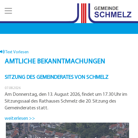
Z
Z
Z
u
u
u
m
m
d
H
I
e
a
n
n
u
h
K
p
a
o
t
l
n
Text Vorlesen
m
t
t
AMTLICHE BEKANNTMACHUNGEN
e
a
n
k
SITZUNG DES GEMEINDERATES VON SCHMELZ
u
t
e
d
07.08.2026
a
Am Donnerstag, den 13. August 2026, findet um 17.30 Uhr im
t
Sitzungssaal des Rathauses Schmelz die 20. Sitzung des
e
Gemeinderates statt.
n
weiterlesen >>