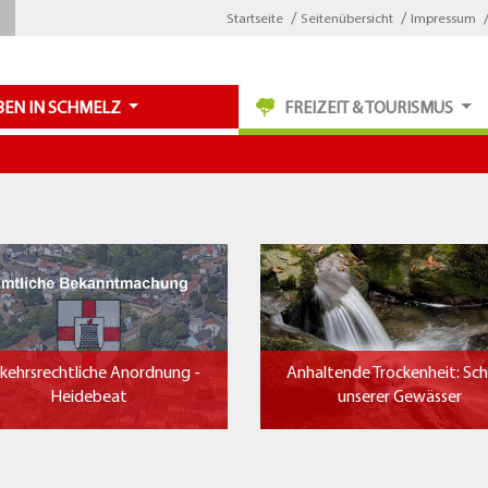
Startseite
Seitenübersicht
Impressum
BEN IN SCHMELZ
FREIZEIT & TOURISMUS
kehrsrechtliche Anordnung -
Anhaltende Trockenheit: Sc
Heidebeat
unserer Gewässer