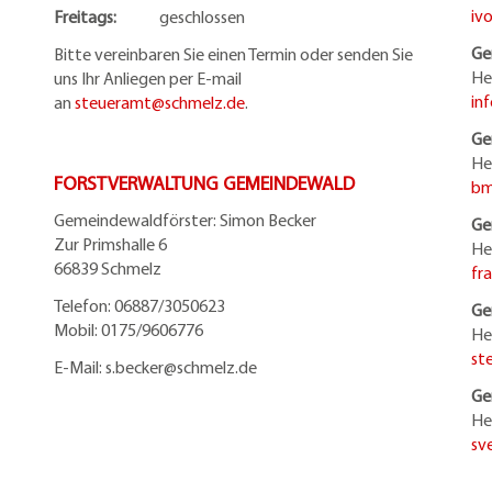
iv
Freitags:
geschlossen
Ge
Bitte vereinbaren Sie einen Termin oder senden Sie
He
uns Ihr Anliegen per E-mail
in
an
steueramt@schmelz.de
.
Ge
He
FORSTVERWALTUNG GEMEINDEWALD
bm
Gemeindewaldförster: Simon Becker
Ge
Zur Primshalle 6
He
66839 Schmelz
fr
Telefo
n:
06887/3050623
Ge
Mobil:
0175/9606776
He
st
E-Mail: s.becker@schmelz.de
Ge
He
sv