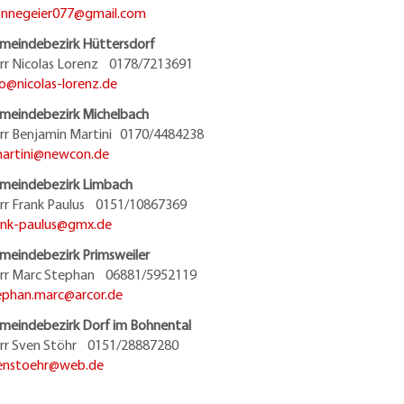
onnegeier077@
gmail.com
meindebezirk Hüttersdorf
rr Nicolas Lorenz 0178/7213691
fo@
nicolas-lorenz.de
meindebezirk Michelbach
rr Benjamin Martini 0170/4484238
artini@
newcon.de
meindebezirk Limbach
rr Frank Paulus 0151/10867369
ank-paulus@
gmx.de
meindebezirk Primsweiler
rr Marc Stephan 06881/5952119
ephan.marc@
arcor.de
meindebezirk Dorf im Bohnental
rr Sven Stöhr 0151/28887280
enstoehr@
web.de