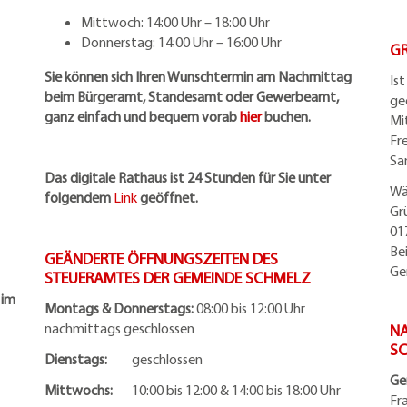
Mittwoch: 14:00 Uhr – 18:00 Uhr
Donnerstag: 14:00 Uhr – 16:00 Uhr
G
Sie können sich Ihren Wunschtermin am Nachmittag
Is
beim Bürgeramt, Standesamt oder Gewerbeamt,
ge
ganz einfach und bequem vorab
hier
buchen.
Mi
Fr
Sa
Das digitale Rathaus ist 24 Stunden für Sie unter
Wä
folgendem
Link
geöffnet.
Gr
01
Be
GEÄNDERTE ÖFFNUNGSZEITEN DES
Ge
STEUERAMTES DER GEMEINDE SCHMELZ
 im
Montags & Donnerstags:
08:00 bis 12:00 Uhr
nachmittags geschlossen
NA
S
Dienstags:
geschlossen
Ge
Mittwochs:
10:00 bis 12:00 & 14:00 bis 18:00 Uhr
Fr