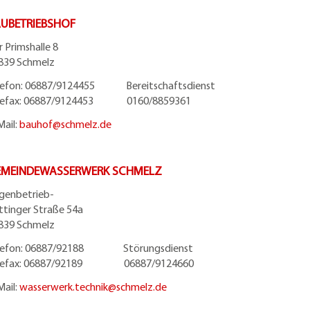
UBETRIEBSHOF
r Primshalle 8
839 Schmelz
lefon: 06887/9124455 Bereitschaftsdienst
lefax: 06887/9124453 0160/8859361
Mail:
bauhof@
schmelz.de
EMEINDEWASSERWERK SCHMELZ
igenbetrieb-
ttinger Straße 54a
839 Schmelz
lefon: 06887/92188 Störungsdienst
lefax: 06887/92189 06887/9124660
Mail:
wasserwerk.technik@
schmelz.de