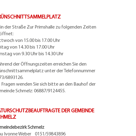
RÜNSCHNITTSAMMELPLATZ
t in der Straße Zur Primshalle zu folgenden Zeiten
öffnet:
ttwoch von 15.00 bis 17.00 Uhr
eitag von 14.30 bis 17.00 Uhr
mstag von 9.30 Uhr bis 14.30 Uhr
hrend der Öffnungszeiten erreichen Sie den
ünschnittsammelplatz unter der Telefonnummer
73/6893126.
i Fragen wenden Sie sich bitte an den Bauhof der
meinde Schmelz: 06887/9124455.
TURSCHUTZBEAUFTRAGTE DER GEMEINDE
CHMELZ
meindebezirk Schmelz
au Ivonne Weber 0151/59843896