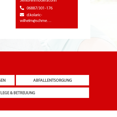
Seniorenmoderatorin
06887/301-176
d.kolaric-
wilhelm@schme…
GEN
ABFALLENTSORGUNG
FLEGE & BETREUUNG