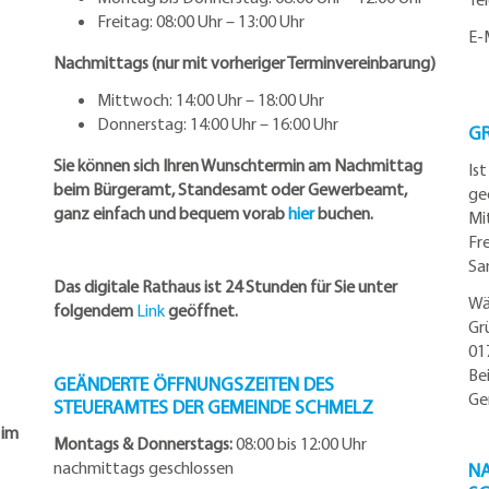
Freitag: 08:00 Uhr – 13:00 Uhr
E-
Nachmittags (nur mit vorheriger Terminvereinbarung)
Mittwoch: 14:00 Uhr – 18:00 Uhr
Donnerstag: 14:00 Uhr – 16:00 Uhr
G
Sie können sich Ihren Wunschtermin am Nachmittag
Is
beim Bürgeramt, Standesamt oder Gewerbeamt,
ge
ganz einfach und bequem vorab
hier
buchen.
Mi
Fr
Sa
Das digitale Rathaus ist 24 Stunden für Sie unter
Wä
folgendem
Link
geöffnet.
Gr
01
Be
GEÄNDERTE ÖFFNUNGSZEITEN DES
Ge
STEUERAMTES DER GEMEINDE SCHMELZ
 im
Montags & Donnerstags:
08:00 bis 12:00 Uhr
nachmittags geschlossen
NA