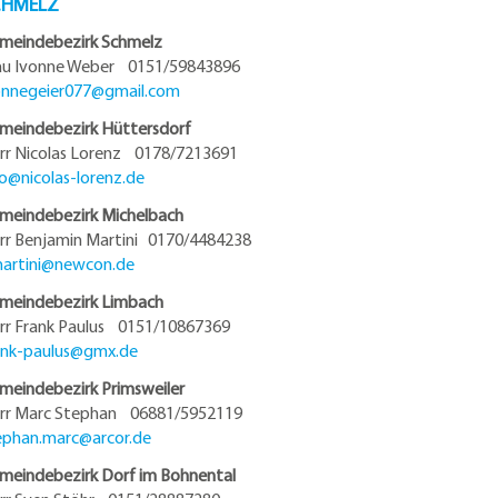
CHMELZ
meindebezirk Schmelz
au Ivonne Weber 0151/59843896
onnegeier077@
gmail.com
meindebezirk Hüttersdorf
rr Nicolas Lorenz 0178/7213691
fo@
nicolas-lorenz.de
meindebezirk Michelbach
rr Benjamin Martini 0170/4484238
artini@
newcon.de
meindebezirk Limbach
rr Frank Paulus 0151/10867369
ank-paulus@
gmx.de
meindebezirk Primsweiler
rr Marc Stephan 06881/5952119
ephan.marc@
arcor.de
meindebezirk Dorf im Bohnental