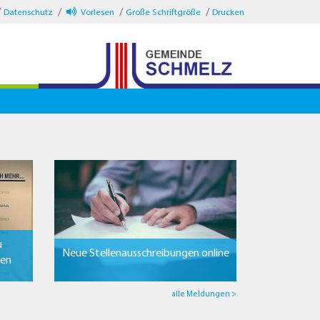
Datenschutz
Vorlesen
Große Schriftgröße
Drucken
u
Neue Stellenausschreibungen online
ten
alle Meldungen >