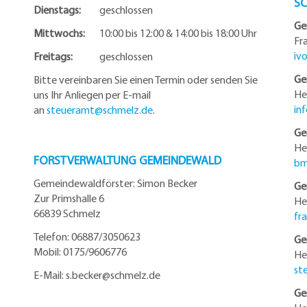
S
Dienstags:
geschlossen
Ge
Mittwochs:
10:00 bis 12:00 & 14:00 bis 18:00 Uhr
Fr
iv
Freitags:
geschlossen
Ge
Bitte vereinbaren Sie einen Termin oder senden Sie
He
uns Ihr Anliegen per E-mail
in
an
steueramt@schmelz.de
.
Ge
He
FORSTVERWALTUNG GEMEINDEWALD
bm
Gemeindewaldförster: Simon Becker
Ge
Zur Primshalle 6
He
66839 Schmelz
fr
Telefo
n:
06887/3050623
Ge
Mobil:
0175/9606776
He
st
E-Mail: s.becker@schmelz.de
Ge