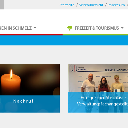
Startseite
Seitenübersicht
Impressum
BEN IN SCHMELZ
FREIZEIT & TOURISMUS
Erfolgreicher Abschluss z
N a c h r u f
Verwaltungsfachangestell