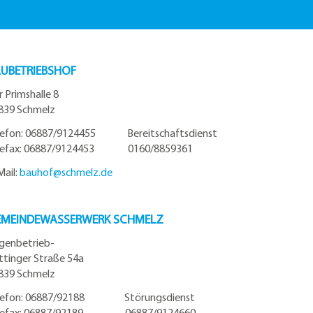
UBETRIEBSHOF
r Primshalle 8
839 Schmelz
lefon: 06887/9124455 Bereitschaftsdienst
lefax: 06887/9124453 0160/8859361
Mail:
bauhof@
schmelz.de
EMEINDEWASSERWERK SCHMELZ
igenbetrieb-
ttinger Straße 54a
839 Schmelz
lefon: 06887/92188 Störungsdienst
lefax: 06887/92189 06887/9124660