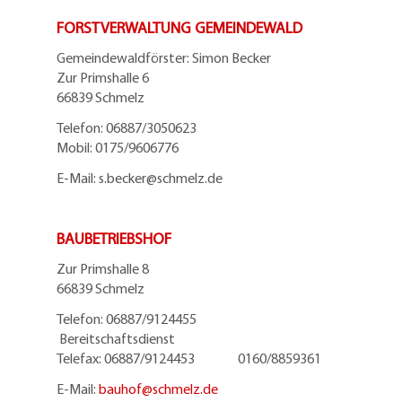
FORSTVERWALTUNG GEMEINDEWALD
Gemeindewaldförster: Simon Becker
Zur Primshalle 6
66839 Schmelz
Telefo
n:
06887/3050623
Mobil:
0175/9606776
E-Mail: s.becker@schmelz.de
BAUBETRIEBSHOF
Zur Primshalle 8
66839 Schmelz
Telefon: 06887/9124455
Bereitschaftsdienst
Telefax: 06887/9124453 0160/8859361
E-Mail:
bauhof@
schmelz.de