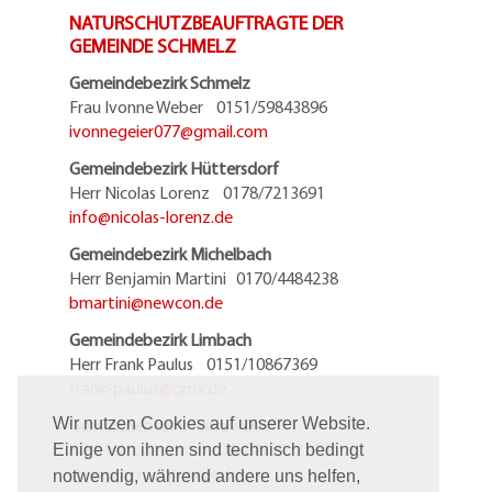
NATURSCHUTZBEAUFTRAGTE DER
GEMEINDE SCHMELZ
Gemeindebezirk Schmelz
Frau Ivonne Weber 0151/59843896
ivonnegeier077@
gmail.com
Gemeindebezirk Hüttersdorf
Herr Nicolas Lorenz 0178/7213691
info@
nicolas-lorenz.de
Gemeindebezirk Michelbach
Herr Benjamin Martini 0170/4484238
bmartini@
newcon.de
Gemeindebezirk Limbach
Herr Frank Paulus 0151/10867369
frank-paulus@
gmx.de
Gemeindebezirk Primsweiler
Wir nutzen Cookies auf unserer Website.
Herr Marc Stephan 06881/5952119
Einige von ihnen sind technisch bedingt
stephan.marc@
arcor.de
notwendig, während andere uns helfen,