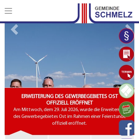
Z
Z
Z
u
u
u
m
m
d
H
I
e
Previous
N
a
n
n
u
h
K
p
a
o
t
l
n
m
t
t
e
a
n
k
u
t
e
d
a
ERWEITERUNG DES GEWERBEGEBIETES OST
t
OFFIZIELL ERÖFFNET
e
m Mittwoch, dem 29. Juli 2026, wurde die Erweiterung
n
GEÄ
es Gewerbegebietes Ost im Rahmen einer Feierstunde
offiziell eröffnet.