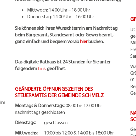
Mittwoch: 14:00 Uhr – 18:00 Uhr
Donnerstag: 14:00 Uhr – 16:00 Uhr
G
Sie können sich Ihren Wunschtermin am Nachmittag
Is
beim Bürgeramt, Standesamt oder Gewerbeamt,
ge
ganz einfach und bequem vorab
hier
buchen.
Mi
Fr
Sa
Das digitale Rathaus ist 24 Stunden für Sie unter
Wä
folgendem
Link
geöffnet.
Gr
01
Be
GEÄNDERTE ÖFFNUNGSZEITEN DES
Ge
STEUERAMTES DER GEMEINDE SCHMELZ
 im
Montags & Donnerstags:
08:00 bis 12:00 Uhr
nachmittags geschlossen
NA
S
Dienstags:
geschlossen
Ge
Mittwochs:
10:00 bis 12:00 & 14:00 bis 18:00 Uhr