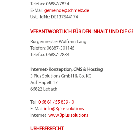
Telefax: 06887/7834
E-Mail:
gemeinde@
schmelz.de
Ust.-IdNr.: DE137844174
VERANTWORTLICH FÜR DEN INHALT UND DIE 
Bürgermeister Wolfram Lang
Telefon: 06887-301145
Telefax: 06887-7834
Internet-Konzeption, CMS & Hosting
3 Plus Solutions GmbH & Co. KG
Auf Häpelt 17
66822 Lebach
Tel.:
0 68 81 / 55 839 - 0
E-Mail:
info@3plus.solutions
Internet:
www.3plus.solutions
URHEBERRECHT