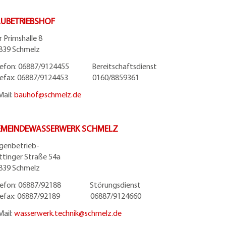
UBETRIEBSHOF
r Primshalle 8
839 Schmelz
lefon: 06887/9124455 Bereitschaftsdienst
lefax: 06887/9124453 0160/8859361
Mail:
bauhof@
schmelz.de
EMEINDEWASSERWERK SCHMELZ
igenbetrieb-
ttinger Straße 54a
839 Schmelz
lefon: 06887/92188 Störungsdienst
lefax: 06887/92189 06887/9124660
Mail:
wasserwerk.technik@
schmelz.de