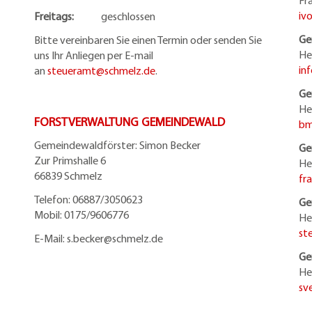
Fr
iv
Freitags:
geschlossen
Ge
Bitte vereinbaren Sie einen Termin oder senden Sie
He
uns Ihr Anliegen per E-mail
in
an
steueramt@schmelz.de
.
Ge
He
FORSTVERWALTUNG GEMEINDEWALD
bm
Gemeindewaldförster: Simon Becker
Ge
Zur Primshalle 6
He
66839 Schmelz
fr
Telefo
n:
06887/3050623
Ge
Mobil:
0175/9606776
He
st
E-Mail: s.becker@schmelz.de
Ge
He
sv