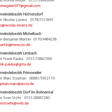
au Ivonne Weber 0151/59843896
onnegeier077@
gmail.com
meindebezirk Hüttersdorf
rr Nicolas Lorenz 0178/7213691
fo@
nicolas-lorenz.de
meindebezirk Michelbach
rr Benjamin Martini 0170/4484238
artini@
newcon.de
meindebezirk Limbach
rr Frank Paulus 0151/10867369
ank-paulus@
gmx.de
meindebezirk Primsweiler
rr Marc Stephan 06881/5952119
ephan.marc@
arcor.de
meindebezirk Dorf im Bohnental
rr Sven Stöhr 0151/28887280
enstoehr@
web.de