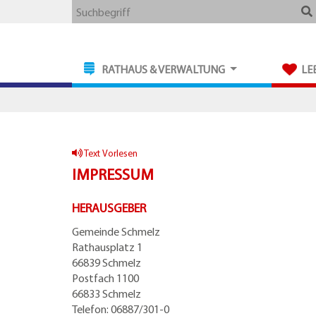
Zum
Zum
Zu
Webseite
Suchbegriff
Hauptmenue
Inhalt
den
durchsuchen
Kontaktdaten
RATHAUS & VERWALTUNG
LE
Text Vorlesen
IMPRESSUM
HERAUSGEBER
Gemeinde Schmelz
Rathausplatz 1
66839 Schmelz
Postfach 1100
66833 Schmelz
Telefon: 06887/301-0