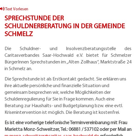
Text Vorlesen
SPRECHSTUNDE DER
SCHULDNERBERATUNG IN DER GEMEINDE
SCHMELZ
Die Schuldner- und Insolvenzberatungsstelle des
Caritasverbandes Saar-Hochwald e.V. bietet für Schmelzer
BürgerInnen Sprechstunden im „Alten Zollhaus“, Marktstraße 24
in Schmelz an.
Die Sprechstunde ist als Erstkontakt gedacht. Sie erklären uns
ihre aktuelle persönliche und finanzielle Situation und
gemeinsam besprechen wir, welche Möglichkeiten der
Schuldenregulierung für Sie in Frage kommen. Auch eine
Beratung zur Haushalts- und Budgetplanung bzw. eine evtl.
Krisenintervention ist möglich. Die Beratung ist kostenfrei.
Es ist eine vorherige telefonische Terminvereinbarung mit Frau
Marietta Monz-Schweitzer, Tel.: 06881 / 537102 oder per Mail an
m.monz-schweitzer@
caritas-saar-hochwald.de
erforderlich.