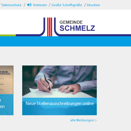
Datenschutz
Vorlesen
Große Schriftgröße
Drucken
u
Neue Stellenausschreibungen online
ten
alle Meldungen >