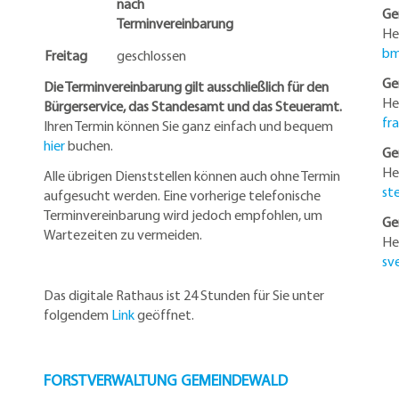
nach
Ge
Terminvereinbarung
He
bm
Freitag
geschlossen
Ge
Die Terminvereinbarung gilt ausschließlich für den
He
Bürgerservice, das Standesamt und das Steueramt.
fr
Ihren Termin können Sie ganz einfach und bequem
hier
buchen.
Ge
He
Alle übrigen Dienststellen können auch ohne Termin
st
aufgesucht werden. Eine vorherige telefonische
Terminvereinbarung wird jedoch empfohlen, um
Ge
Wartezeiten zu vermeiden.
He
sv
Das digitale Rathaus ist 24 Stunden für Sie unter
folgendem
Link
geöffnet.
FORSTVERWALTUNG GEMEINDEWALD