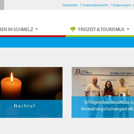
Startseite
Seitenübersicht
Impressum
BEN IN SCHMELZ
FREIZEIT & TOURISMUS
Erfolgreicher Abschluss z
N a c h r u f
Verwaltungsfachangestell