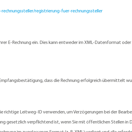
-rechnungssteller/registrierung-fuer-rechnungssteller
 Ihrer E-Rechnung ein. Dies kann entweder im XML-Datenformat oder in
Empfangsbestätigung, dass die Rechnung erfolgreich übermittelt wu
e die richtige Leitweg-ID verwenden, um Verzögerungen bei der Bearb
ng gesetzlich verpflichtend ist, wenn Sie mit öffentlichen Stellen in
-Rechnung im zugelassenen Format (z. B. XML) vorliegt und alle erford