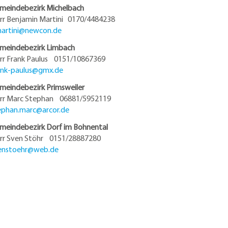
meindebezirk Michelbach
rr Benjamin Martini 0170/4484238
artini@
newcon.de
meindebezirk Limbach
rr Frank Paulus 0151/10867369
ank-paulus@
gmx.de
meindebezirk Primsweiler
rr Marc Stephan 06881/5952119
ephan.marc@
arcor.de
meindebezirk Dorf im Bohnental
rr Sven Stöhr 0151/28887280
enstoehr@
web.de