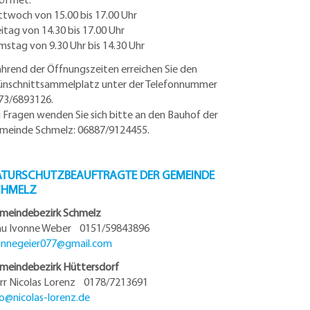
ttwoch von 15.00 bis 17.00 Uhr
eitag von 14.30 bis 17.00 Uhr
mstag von 9.30 Uhr bis 14.30 Uhr
hrend der Öffnungszeiten erreichen Sie den
ünschnittsammelplatz unter der Telefonnummer
73/6893126.
i Fragen wenden Sie sich bitte an den Bauhof der
meinde Schmelz: 06887/9124455.
TURSCHUTZBEAUFTRAGTE DER GEMEINDE
CHMELZ
meindebezirk Schmelz
au Ivonne Weber 0151/59843896
onnegeier077@
gmail.com
meindebezirk Hüttersdorf
rr Nicolas Lorenz 0178/7213691
fo@
nicolas-lorenz.de