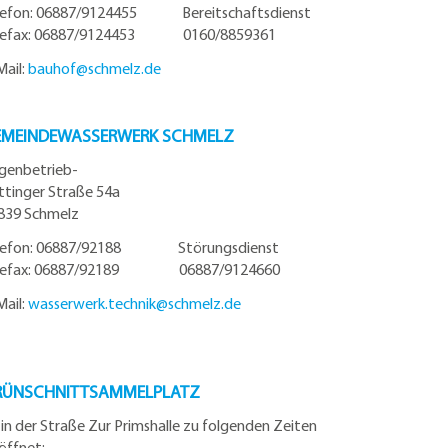
lefon: 06887/9124455 Bereitschaftsdienst
lefax: 06887/9124453 0160/8859361
Mail:
bauhof@
schmelz.de
EMEINDEWASSERWERK SCHMELZ
igenbetrieb-
ttinger Straße 54a
839 Schmelz
lefon: 06887/92188 Störungsdienst
lefax: 06887/92189 06887/9124660
Mail:
wasserwerk.technik@
schmelz.de
RÜNSCHNITTSAMMELPLATZ
t in der Straße Zur Primshalle zu folgenden Zeiten
öffnet: