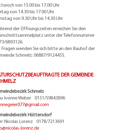
ttwoch von 15.00 bis 17.00 Uhr
eitag von 14.30 bis 17.00 Uhr
mstag von 9.30 Uhr bis 14.30 Uhr
hrend der Öffnungszeiten erreichen Sie den
ünschnittsammelplatz unter der Telefonnummer
73/6893126.
i Fragen wenden Sie sich bitte an den Bauhof der
meinde Schmelz: 06887/9124455.
TURSCHUTZBEAUFTRAGTE DER GEMEINDE
CHMELZ
meindebezirk Schmelz
au Ivonne Weber 0151/59843896
onnegeier077@
gmail.com
meindebezirk Hüttersdorf
rr Nicolas Lorenz 0178/7213691
fo@
nicolas-lorenz.de