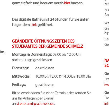
ganz einfach und bequem vorab
hier
buchen.
Mi
Fr
Sa
Das digitale Rathaus ist 24 Stunden für Sie unter
Wä
folgendem
Link
geöffnet.
Gr
01
Be
GEÄNDERTE ÖFFNUNGSZEITEN DES
Ge
STEUERAMTES DER GEMEINDE SCHMELZ
 im
Montags & Donnerstags:
08:00 bis 12:00 Uhr
nachmittags geschlossen
NA
S
Dienstags:
geschlossen
Ge
Mittwochs:
10:00 bis 12:00 & 14:00 bis 18:00 Uhr
Fr
iv
Freitags:
geschlossen
Ge
Bitte vereinbaren Sie einen Termin oder senden Sie
He
uns Ihr Anliegen per E-mail
in
an
steueramt@schmelz.de
.