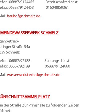
lefon: 06887/9124455 Bereitschaftsdienst
lefax: 06887/9124453 0160/8859361
Mail:
bauhof@
schmelz.de
EMEINDEWASSERWERK SCHMELZ
igenbetrieb-
ttinger Straße 54a
839 Schmelz
lefon: 06887/92188 Störungsdienst
lefax: 06887/92189 06887/9124660
Mail:
wasserwerk.technik@
schmelz.de
RÜNSCHNITTSAMMELPLATZ
t in der Straße Zur Primshalle zu folgenden Zeiten
öffnet: