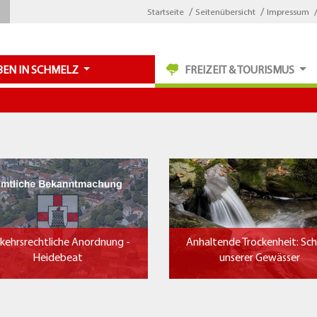
Startseite
Seitenübersicht
Impressum
BEN IN SCHMELZ
FREIZEIT & TOURISMUS
kehrsrechtliche Anordnung -
Anhaltende Trockenheit: Sc
Heidebeat
unserer Gewässer