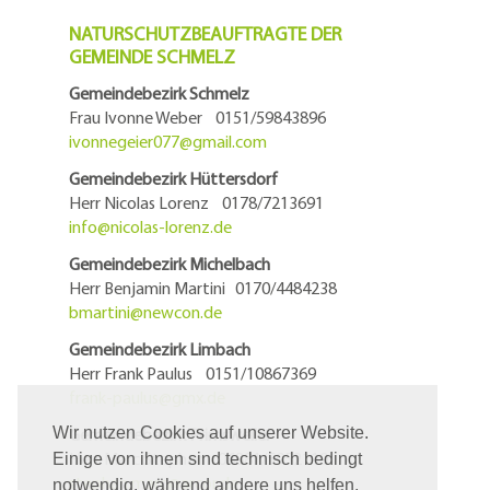
NATURSCHUTZBEAUFTRAGTE DER
GEMEINDE SCHMELZ
Gemeindebezirk Schmelz
Frau Ivonne Weber 0151/59843896
ivonnegeier077@
gmail.com
Gemeindebezirk Hüttersdorf
Herr Nicolas Lorenz 0178/7213691
info@
nicolas-lorenz.de
Gemeindebezirk Michelbach
Herr Benjamin Martini 0170/4484238
bmartini@
newcon.de
Gemeindebezirk Limbach
Herr Frank Paulus 0151/10867369
frank-paulus@
gmx.de
Gemeindebezirk Primsweiler
Wir nutzen Cookies auf unserer Website.
Herr Marc Stephan 06881/5952119
Einige von ihnen sind technisch bedingt
stephan.marc@
arcor.de
notwendig, während andere uns helfen,