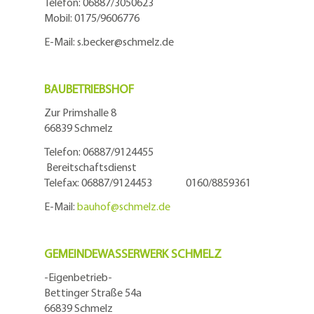
Telefo
n:
06887/3050623
Mobil:
0175/9606776
E-Mail: s.becker@schmelz.de
BAUBETRIEBSHOF
Zur Primshalle 8
66839 Schmelz
Telefon: 06887/9124455
Bereitschaftsdienst
Telefax: 06887/9124453 0160/8859361
E-Mail:
bauhof@
schmelz.de
GEMEINDEWASSERWERK SCHMELZ
-Eigenbetrieb-
Bettinger Straße 54a
66839 Schmelz