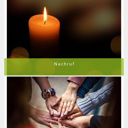
N a c h r u f