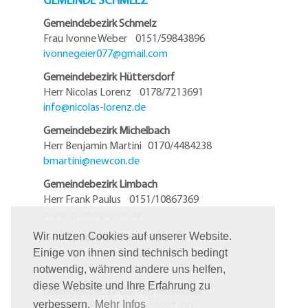
Gemeindebezirk Schmelz
Frau Ivonne Weber 0151/59843896
ivonnegeier077@
gmail.com
Gemeindebezirk Hüttersdorf
Herr Nicolas Lorenz 0178/7213691
info@
nicolas-lorenz.de
Gemeindebezirk Michelbach
Herr Benjamin Martini 0170/4484238
bmartini@
newcon.de
Gemeindebezirk Limbach
Herr Frank Paulus 0151/10867369
frank-paulus@
gmx.de
Gemeindebezirk Primsweiler
Wir nutzen Cookies auf unserer Website.
Herr Marc Stephan 06881/5952119
Einige von ihnen sind technisch bedingt
stephan.marc@
arcor.de
notwendig, während andere uns helfen,
diese Website und Ihre Erfahrung zu
Gemeindebezirk Dorf im Bohnental
verbessern.
Mehr Infos
Herr Sven Stöhr 0151/28887280