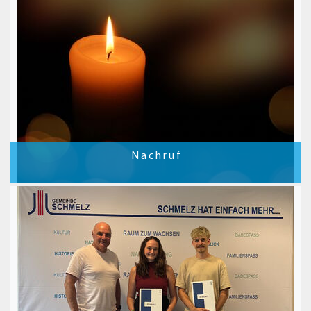
N a c h r u f