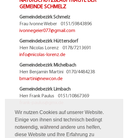
GEMEINDE SCHMELZ
Gemeindebezirk Schmelz
Frau Ivonne Weber 0151/59843896
ivonnegeier077@
gmail.com
Gemeindebezirk Hüttersdorf
Herr Nicolas Lorenz 0178/7213691
info@
nicolas-lorenz.de
Gemeindebezirk Michelbach
Herr Benjamin Martini 0170/4484238
bmartini@
newcon.de
Gemeindebezirk Limbach
Herr Frank Paulus 0151/10867369
frank-paulus@
gmx.de
Gemeindebezirk Primsweiler
Wir nutzen Cookies auf unserer Website.
Herr Marc Stephan 06881/5952119
Einige von ihnen sind technisch bedingt
stephan.marc@
arcor.de
notwendig, während andere uns helfen,
diese Website und Ihre Erfahrung zu
Gemeindebezirk Dorf im Bohnental