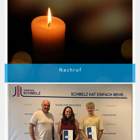
N a c h r u f