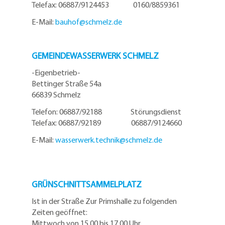
Telefax: 06887/9124453 0160/8859361
E-Mail:
bauhof@
schmelz.de
GEMEINDEWASSERWERK SCHMELZ
-Eigenbetrieb-
Bettinger Straße 54a
66839 Schmelz
Telefon: 06887/92188 Störungsdienst
Telefax: 06887/92189 06887/9124660
E-Mail:
wasserwerk.technik@
schmelz.de
GRÜNSCHNITTSAMMELPLATZ
Ist in der Straße Zur Primshalle zu folgenden
Zeiten geöffnet:
Mittwoch von 15.00 bis 17.00 Uhr