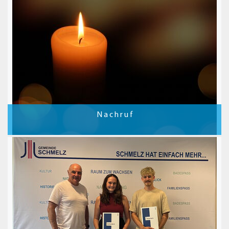
N a c h r u f