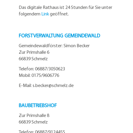
Das digitale Rathaus ist 24 Stunden für Sie unter
folgendem
Link
geöffnet.
FORSTVERWALTUNG GEMEINDEWALD
Gemeindewaldförster: Simon Becker
Zur Primshalle 6
66839 Schmelz
Telefo
n:
06887/3050623
Mobil:
0175/9606776
E-Mail: s.becker@schmelz.de
BAUBETRIEBSHOF
Zur Primshalle 8
66839 Schmelz
Telefon: 06887/9124455